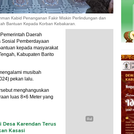
man Kabid Penanganan Fakir Miskin Perlindungan dan
rah Bantuan Kepada Korban Kebakaran.
-Pemerintah Daerah
as Sosial Pemberdayaan
antuan kepada masyarakat
Tengah, Kabupaten Barito
 mengalami musibah
024) pekan lalu.
ersebut menghanguskan
raan luas 8×6 Meter yang
i Desa Karendan Terus
kan Kasasi