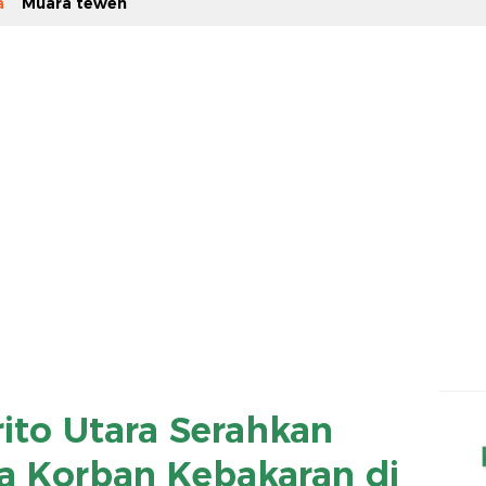
a
Muara teweh
ito Utara Serahkan
a Korban Kebakaran di