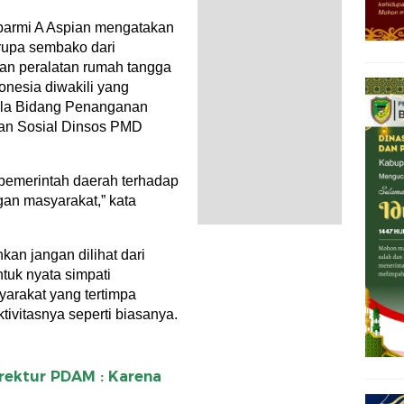
parmi A Aspian mengatakan
rupa sembako dari
an peralatan rumah tangga
onesia diwakili yang
ala Bidang Penanganan
nan Sosial Dinsos PMD
 pemerintah daerah terhadap
gan masyarakat,” kata
kan jangan dilihat dari
tuk nyata simpati
yarakat yang tertimpa
ivitasnya seperti biasanya.
rektur PDAM : Karena