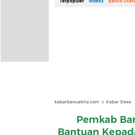
Terpopuler
Indeks
Barito Utar
kabarbanuakita.com
Kabar Desa
Pemkab Bar
Bantuan Kepad