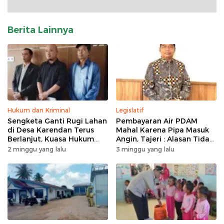
Berita Lainnya
Hukum dan Kriminal
Legislatif
Sengketa Ganti Rugi Lahan
Pembayaran Air PDAM
di Desa Karendan Terus
Mahal Karena Pipa Masuk
Berlanjut, Kuasa Hukum
Angin, Tajeri : Alasan Tidak
Ajukan Kasasi
Masuk Akal
2 minggu yang lalu
3 minggu yang lalu