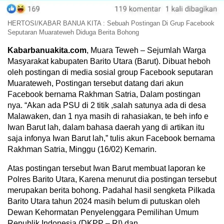
HERTOSI/KABAR BANUA KITA : Sebuah Postingan Di Grup Facebook
Seputaran Muarateweh Diduga Berita Bohong
Kabarbanuakita.com
, Muara Teweh – Sejumlah Warga
Masyarakat kabupaten Barito Utara (Barut). Dibuat heboh
oleh postingan di media sosial group Facebook seputaran
Muarateweh, Postingan tersebut datang dari akun
Facebook bernama Rakhman Satria, Dalam postingan
nya. “Akan ada PSU di 2 titik ,salah satunya ada di desa
Malawaken, dan 1 nya masih di rahasiakan, te beh info e
Iwan Barut lah, dalam bahasa daerah yang di artikan itu
saja infonya Iwan Barut lah,” tulis akun Facebook bernama
Rakhman Satria, Minggu (16/02) Kemarin.
Atas postingan tersebut Iwan Barut membuat laporan ke
Polres Barito Utara, Karena menurut dia postingan tersebut
merupakan berita bohong. Padahal hasil sengketa Pilkada
Barito Utara tahun 2024 masih belum di putuskan oleh
Dewan Kehormatan Penyelenggara Pemilihan Umum
Republik Indonesia (DKPP – RI) dan