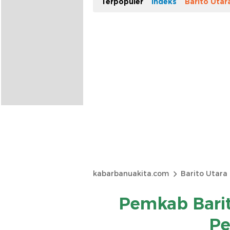
Terpopuler
Indeks
Barito Utar
kabarbanuakita.com
Barito Utara
Pemkab Barit
Pe