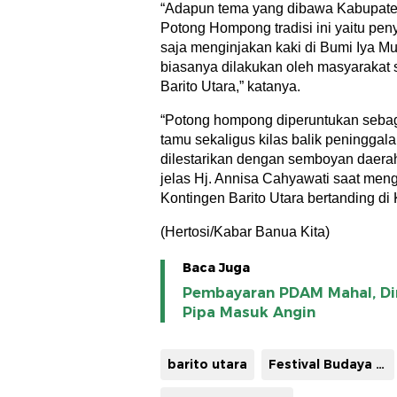
“Adapun tema yang dibawa Kabupaten 
Potong Hompong tradisi ini yaitu pe
saja menginjakan kaki di Bumi Iya M
biasanya dilakukan oleh masyarakat
Barito Utara,” katanya.
“Potong hompong diperuntukan seba
tamu sekaligus kilas balik peningga
dilestarikan dengan semboyan daerah
jelas Hj. Annisa Cahyawati saat meng
Kontingen Barito Utara bertanding di
(Hertosi/Kabar Banua Kita)
Baca Juga
Pembayaran PDAM Mahal, Di
Pipa Masuk Angin
barito utara
Festival Budaya Isen Mulang