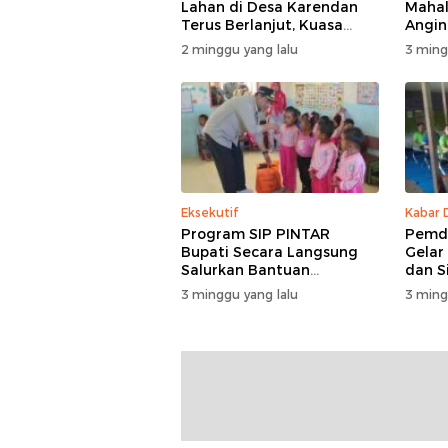
Lahan di Desa Karendan
Mahal
Terus Berlanjut, Kuasa
Angin,
Hukum Ajukan Kasasi
Masuk
2 minggu yang lalu
3 ming
Eksekutif
Kabar 
Program SIP PINTAR
Pemde
Bupati Secara Langsung
Gelar
Salurkan Bantuan
dan S
Pendidikan di Desa
3 minggu yang lalu
3 ming
Mampuak ll