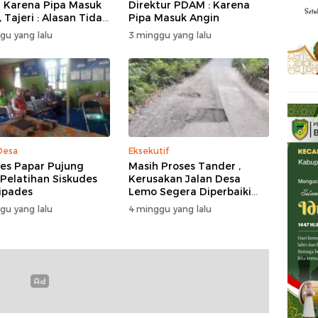
 Karena Pipa Masuk
Direktur PDAM : Karena
 Tajeri : Alasan Tidak
Pipa Masuk Angin
 Akal
gu yang lalu
3 minggu yang lalu
Desa
Eksekutif
s Papar Pujung
Masih Proses Tander ,
 Pelatihan Siskudes
Kerusakan Jalan Desa
ipades
Lemo Segera Diperbaiki
Tahun Ini
gu yang lalu
4 minggu yang lalu