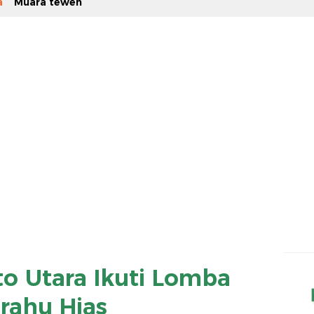
a
Muara teweh
o Utara Ikuti Lomba
rahu Hias