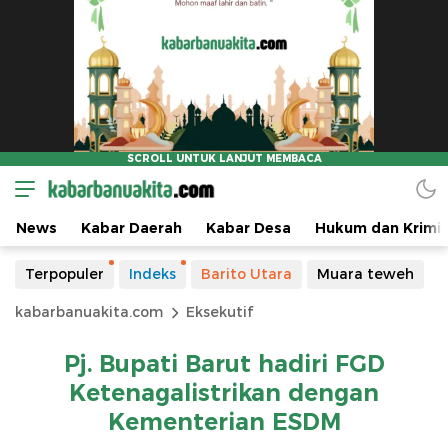
News
Kabar Daerah
Kabar Desa
Hukum dan Krimin
Terpopuler
Indeks
Barito Utara
Muara teweh
kabarbanuakita.com
Eksekutif
Pj. Bupati Barut hadiri FGD
Ketenagalistrikan dengan
Kementerian ESDM