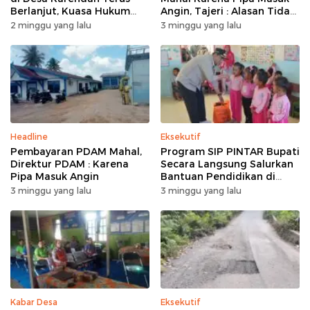
Berlanjut, Kuasa Hukum
Angin, Tajeri : Alasan Tidak
Ajukan Kasasi
Masuk Akal
2 minggu yang lalu
3 minggu yang lalu
Headline
Eksekutif
Pembayaran PDAM Mahal,
Program SIP PINTAR Bupati
Direktur PDAM : Karena
Secara Langsung Salurkan
Pipa Masuk Angin
Bantuan Pendidikan di
Desa Mampuak ll
3 minggu yang lalu
3 minggu yang lalu
Kabar Desa
Eksekutif