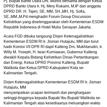
Pj. Bupati Barito Utara Drs. Muhlis bersama dengan Ketua
DPRD Barito Utara Ir. Hj. Mery Rukaini, M.IP dan anggota
DPRD DR. H. Tajeri, SE, MM, SH.,MH, Hj. Sofia,
SE.,MM.,M.Pd menghadiri Forum Group Discussion
Kelistrikan yang diselenggarakan oleh Kementerian ESDM
Republik Indonesia di Hotel Mulia Senayan Jakarta.
Acara FGD dibuka langsung Dirjen Ketenagalistrikan
Kementerian ESDM RI Ir. Jisman Hutajulu, MM dan turut
hadir Komisi VII DPR RI dapil Kalteng Drs. Mukhtarudin, Ir.
Willy M. Yoseph, H. Iwan Kurniawan, Gubernur Kalteng
diwakili Kepala Bidang Kelistrikan Dinas Pertambangan
dan Energi, Ketua DPRD Provinsi Kalteng, Bupati/
Walikota dan Ketua DPRD Kabupaten/ Kota se-
Kalimantan Tengah.
Dirjen Ketenagalistrikan Kementerian ESDM RI Ir. Jisman
Hutajulu, MM
menyampaikan ucapan terimasih dan penghargaan
setinggi-tingginya kepada Bapak/ Ibu Bupati/ Walikota se-
Kalimantan Tengah atas kesediaanya meluangkan waktu