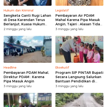
Hukum dan Kriminal
Legislatif
Sengketa Ganti Rugi Lahan
Pembayaran Air PDAM
di Desa Karendan Terus
Mahal Karena Pipa Masuk
Berlanjut, Kuasa Hukum
Angin, Tajeri : Alasan Tidak
Ajukan Kasasi
Masuk Akal
2 minggu yang lalu
3 minggu yang lalu
Headline
Eksekutif
Pembayaran PDAM Mahal,
Program SIP PINTAR Bupati
Direktur PDAM : Karena
Secara Langsung Salurkan
Pipa Masuk Angin
Bantuan Pendidikan di
Desa Mampuak ll
3 minggu yang lalu
3 minggu yang lalu