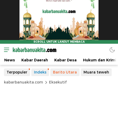
News
Kabar Daerah
Kabar Desa
Hukum dan Krimin
Terpopuler
Indeks
Barito Utara
Muara teweh
kabarbanuakita.com
Eksekutif