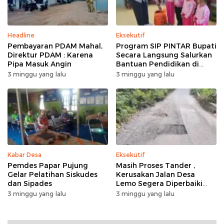
Headline
Eksekutif
Pembayaran PDAM Mahal,
Program SIP PINTAR Bupati
Direktur PDAM : Karena
Secara Langsung Salurkan
Pipa Masuk Angin
Bantuan Pendidikan di
Desa Mampuak ll
3 minggu yang lalu
3 minggu yang lalu
Kabar Desa
Eksekutif
Pemdes Papar Pujung
Masih Proses Tander ,
Gelar Pelatihan Siskudes
Kerusakan Jalan Desa
dan Sipades
Lemo Segera Diperbaiki
Tahun Ini
3 minggu yang lalu
3 minggu yang lalu