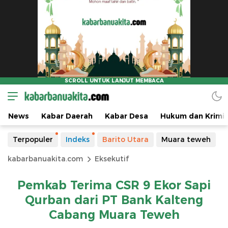
News
Kabar Daerah
Kabar Desa
Hukum dan Krimin
Terpopuler
Indeks
Barito Utara
Muara teweh
kabarbanuakita.com
Eksekutif
Pemkab Terima CSR 9 Ekor Sapi
Qurban dari PT Bank Kalteng
Cabang Muara Teweh