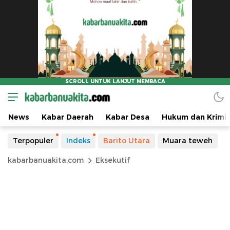
News
Kabar Daerah
Kabar Desa
Hukum dan Krimin
Terpopuler
Indeks
Barito Utara
Muara teweh
kabarbanuakita.com
Eksekutif