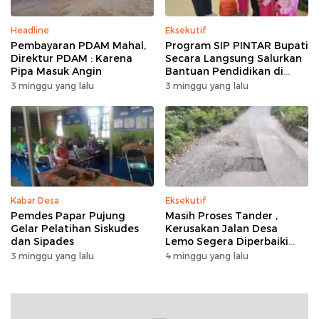
Headline
Eksekutif
Pembayaran PDAM Mahal,
Program SIP PINTAR Bupati
Direktur PDAM : Karena
Secara Langsung Salurkan
Pipa Masuk Angin
Bantuan Pendidikan di
Desa Mampuak ll
3 minggu yang lalu
3 minggu yang lalu
Kabar Desa
Eksekutif
Pemdes Papar Pujung
Masih Proses Tander ,
Gelar Pelatihan Siskudes
Kerusakan Jalan Desa
dan Sipades
Lemo Segera Diperbaiki
Tahun Ini
3 minggu yang lalu
4 minggu yang lalu