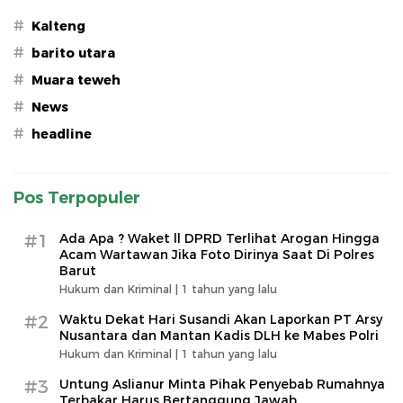
#
Kalteng
#
barito utara
#
Muara teweh
#
News
#
headline
Pos Terpopuler
#1
Ada Apa ? Waket ll DPRD Terlihat Arogan Hingga
Acam Wartawan Jika Foto Dirinya Saat Di Polres
Barut
Hukum dan Kriminal |
1 tahun yang lalu
#2
Waktu Dekat Hari Susandi Akan Laporkan PT Arsy
Nusantara dan Mantan Kadis DLH ke Mabes Polri
Hukum dan Kriminal |
1 tahun yang lalu
#3
Untung Aslianur Minta Pihak Penyebab Rumahnya
Terbakar Harus Bertanggung Jawab