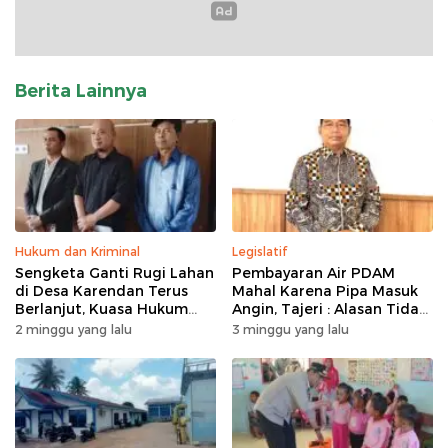
Berita Lainnya
Hukum dan Kriminal
Legislatif
Sengketa Ganti Rugi Lahan
Pembayaran Air PDAM
di Desa Karendan Terus
Mahal Karena Pipa Masuk
Berlanjut, Kuasa Hukum
Angin, Tajeri : Alasan Tidak
Ajukan Kasasi
Masuk Akal
2 minggu yang lalu
3 minggu yang lalu