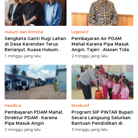
Hukum dan Kriminal
Legislatif
Sengketa Ganti Rugi Lahan
Pembayaran Air PDAM
di Desa Karendan Terus
Mahal Karena Pipa Masuk
Berlanjut, Kuasa Hukum
Angin, Tajeri : Alasan Tidak
Ajukan Kasasi
Masuk Akal
1 minggu yang lalu
2 minggu yang lalu
Headline
Eksekutif
Pembayaran PDAM Mahal,
Program SIP PINTAR Bupati
Direktur PDAM : Karena
Secara Langsung Salurkan
Pipa Masuk Angin
Bantuan Pendidikan di
Desa Mampuak ll
2 minggu yang lalu
3 minggu yang lalu