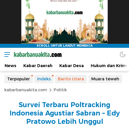
News
Kabar Daerah
Kabar Desa
Hukum dan Krimin
Terpopuler
Indeks
Barito Utara
Muara teweh
kabarbanuakita.com
Politik
Survei Terbaru Poltracking
Indonesia Agustiar Sabran – Edy
Pratowo Lebih Unggul