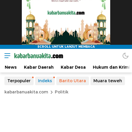
News
Kabar Daerah
Kabar Desa
Hukum dan Krimin
Terpopuler
Indeks
Barito Utara
Muara teweh
kabarbanuakita.com
Politik