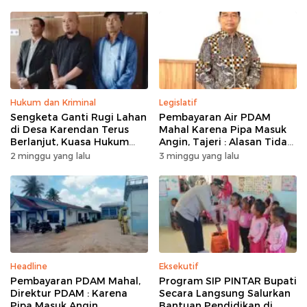
Hukum dan Kriminal
Legislatif
Sengketa Ganti Rugi Lahan
Pembayaran Air PDAM
di Desa Karendan Terus
Mahal Karena Pipa Masuk
Berlanjut, Kuasa Hukum
Angin, Tajeri : Alasan Tidak
Ajukan Kasasi
Masuk Akal
2 minggu yang lalu
3 minggu yang lalu
Headline
Eksekutif
Pembayaran PDAM Mahal,
Program SIP PINTAR Bupati
Direktur PDAM : Karena
Secara Langsung Salurkan
Pipa Masuk Angin
Bantuan Pendidikan di