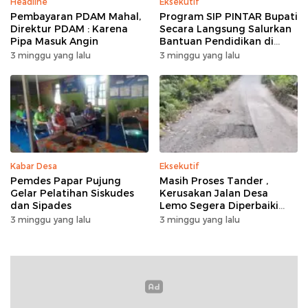
Headline
Eksekutif
Pembayaran PDAM Mahal,
Program SIP PINTAR Bupati
Direktur PDAM : Karena
Secara Langsung Salurkan
Pipa Masuk Angin
Bantuan Pendidikan di
Desa Mampuak ll
3 minggu yang lalu
3 minggu yang lalu
Kabar Desa
Eksekutif
Pemdes Papar Pujung
Masih Proses Tander ,
Gelar Pelatihan Siskudes
Kerusakan Jalan Desa
dan Sipades
Lemo Segera Diperbaiki
Tahun Ini
3 minggu yang lalu
3 minggu yang lalu