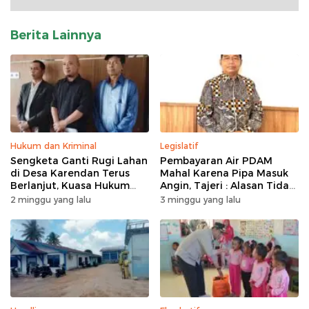
Berita Lainnya
Hukum dan Kriminal
Legislatif
Sengketa Ganti Rugi Lahan
Pembayaran Air PDAM
di Desa Karendan Terus
Mahal Karena Pipa Masuk
Berlanjut, Kuasa Hukum
Angin, Tajeri : Alasan Tidak
Ajukan Kasasi
Masuk Akal
2 minggu yang lalu
3 minggu yang lalu