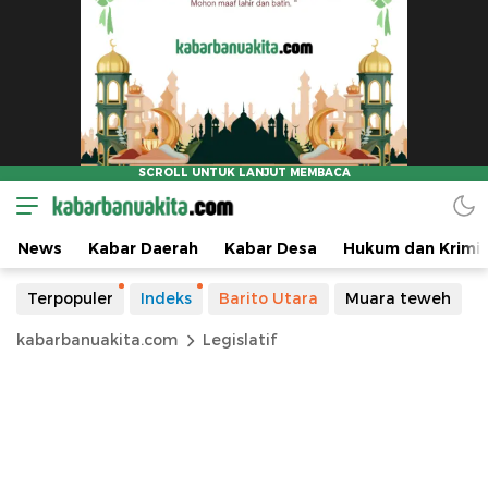
News
Kabar Daerah
Kabar Desa
Hukum dan Krimin
Terpopuler
Indeks
Barito Utara
Muara teweh
kabarbanuakita.com
Legislatif