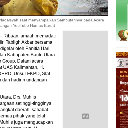
Nadalsyah saat menyampaikan Sambutannya pada Acara
tayangan YouTube Humas Barut)
 – Ribuan jamaah memadati
iri Tabligh Akbar bersama
igelar oleh Panitia Hari
tah Kabupaten Barito Utara
to Group. Dalam acara
at UAS Kalimantan, H.
 DPRD, Unsur FKPD, Staf
h dan hadirin undangan
tara, Drs. Muhlis
rgaan setinggi-tingginya
rangkat daerah, sahabat
semua pihak yang telah
, Muhlis juga mengucapkan