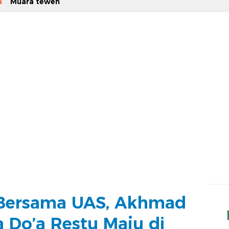
a
Muara teweh
 Bersama UAS, Akhmad
 Do’a Restu Maju di