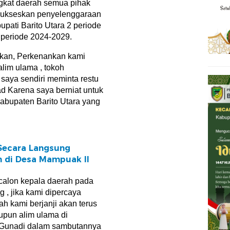
ngkat daerah semua pihak
sukseskan penyelenggaraan
upati Barito Utara 2 periode
periode 2024-2029.
an, Perkenankan kami
lim ulama , tokoh
saya sendiri meminta restu
d Karena saya berniat untuk
abupaten Barito Utara yang
Secara Langsung
n di Desa Mampuak ll
 calon kepala daerah pada
, jika kami dipercaya
h kami berjanji akan terus
pun alim ulama di
d Gunadi dalam sambutannya