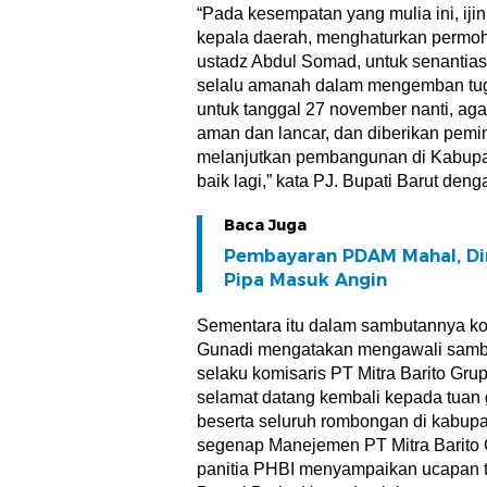
“Pada kesempatan yang mulia ini, iji
kepala daerah, menghaturkan permo
ustadz Abdul Somad, untuk senantia
selalu amanah dalam mengemban tug
untuk tanggal 27 november nanti, aga
aman dan lancar, dan diberikan pemi
melanjutkan pembangunan di Kabupate
baik lagi,” kata PJ. Bupati Barut de
Baca Juga
Pembayaran PDAM Mahal, Di
Pipa Masuk Angin
Sementara itu dalam sambutannya k
Gunadi mengatakan mengawali sambu
selaku komisaris PT Mitra Barito G
selamat datang kembali kepada tuan
beserta seluruh rombongan di kabupat
segenap Manejemen PT Mitra Barito 
panitia PHBI menyampaikan ucapan t