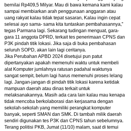
bernilai Rp409,5 Milyar. Mau di bawa kemana kami kalau
sampai membiarkan arah penggunaan anggaran atau
uang rakyat kalau tidak tepat sasaran, Kalau ingin cepat
selesai ayo sama- sama kita tuntaskan pembahasannya,”
tegas Parmana lagi. Sekarang tudingan menguat, gara-
gara 11 anggota DPRD, terkait tes penerimaan CPNS dan
P3K pindah titik lokasi. Jika saja di buka pembahasan
seluruh SOPD, akan lain lagi ceritanya.
Jika Perubahan APBD 2024 disetujui pun patut
dipertanyakan apakah memenuhi waktu untuk membeli
alat Komputer jumlahnya ratusan padahal waktunya
sangat sempit, belum lagi harus memenuhi proses lelang
lagi. Jangan-jangan di pindah titik lokasi karena ketidak
mampuan daerah atau dinas terkait untuk
melaksanakannya. Masih ada cara lain kalau mau kenapa
tidak mencoba berkolaborasi dan kerjasama dengan
sekolah-sekolah yang memiliki perangkat komputer
banyak, seperti SMAN dan SMK. Di tambah milik daerah
sendiri digunakan tes P3K dan CPNS tahun sebelumnya.
Terang politisi PKB, Jumat (11/10) malam, saat di temui