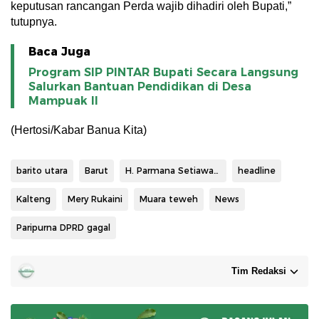
keputusan rancangan Perda wajib dihadiri oleh Bupati,”
tutupnya.
Baca Juga
Program SIP PINTAR Bupati Secara Langsung
Salurkan Bantuan Pendidikan di Desa
Mampuak ll
(Hertosi/Kabar Banua Kita)
barito utara
Barut
H. Parmana Setiawan ST
headline
Kalteng
Mery Rukaini
Muara teweh
News
Paripurna DPRD gagal
Tim Redaksi