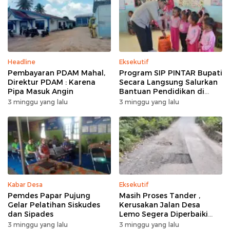
Headline
Eksekutif
Pembayaran PDAM Mahal,
Program SIP PINTAR Bupati
Direktur PDAM : Karena
Secara Langsung Salurkan
Pipa Masuk Angin
Bantuan Pendidikan di
Desa Mampuak ll
3 minggu yang lalu
3 minggu yang lalu
Kabar Desa
Eksekutif
Pemdes Papar Pujung
Masih Proses Tander ,
Gelar Pelatihan Siskudes
Kerusakan Jalan Desa
dan Sipades
Lemo Segera Diperbaiki
Tahun Ini
3 minggu yang lalu
3 minggu yang lalu