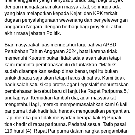
mafia anggaran yang menyusup untuk bagi bagi proyek
dengan mengatasnamakan masyarakat, sehingga ada
yang bisa melaporkan kepada Kejati dan KPK terkait
dugaan penyalahgunaan wewenang dan penyelewengan
anggaran Negara, dengan berbagi bagi proyek di akhir-
akhir masa jabatan Politik.
Biar masyarakat luas mengetahui lagi, bahwa APBD
Perubahan Tahun Anggaran 2024, batal karena tidak
memenuhi Kuorum bukan tidak ada alasan akan tetapi
kami meminta pembahasan itu di tuntaskan. “Matriks
sudah disampaikan setiap dinas benar, tapi itu bukan
untuk dibaca saja akan tetapi harus di bahas. Kami tidak
hadir salah satu sikap protes agar Legeslatif menuntaskan
pembahasan tersebut baru di lanjut ke Rapat Paripurna 5,”
ungkapnya. Kemudian tambah dia, agar masyarakat
mengetahui lagi , mereka mempermasalahkan kami 6 kali
paripurna tidak hadir lalu hendak mengusulkan pergantian.
Tapi mereka pun tidak menyadari berapa kali Pj Bupati
tidak hadir di rapat paripurna. Padahal sesuai Tatib pasal
119 huruf (4), Rapat Paripurna dalam rangka pengambilan