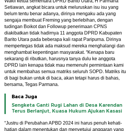
Wakil ketua sementara DPRD Barito Utara, H Parmana
Setiawan, angkat bicara untuk meluruskan isu isu yang
belum tentu benar adanya, dirinya mengaku ada yang
sengaja membuat Freming yang berlebihan, dengan
tudingan Boikot dan Followup penerimaan CPNS
diakibatkan tidak hadirnya 11 anggota DPRD Kabupaten
Barito Utara pada beberapa kali rapat Paripurna. Dirinya
mempertegas tidak ada maksud mereka menghalangi dan
menghambat kepentingan masyarakat. “Kenapa baru
sekarang di ributkan, harusnya tanya dulu ke anggota
DPRD lain kenapa tidak mau memenuhi permintaan kami
untuk membahas semua matriks seluruh SOPD. Matriks itu
di bagi bukan untuk di baca, akan tetapi harus di bahas,
bersama, Tegas Parmana.
Baca Juga
Sengketa Ganti Rugi Lahan di Desa Karendan
Terus Berlanjut, Kuasa Hukum Ajukan Kasasi
“Justru di Perubahan APBD 2024 ini harus penuh kehati-
hatian dalam menentukan dan menyetujui anggaran yang