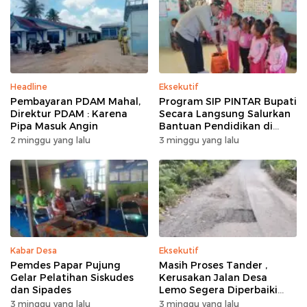
Headline
Eksekutif
Pembayaran PDAM Mahal,
Program SIP PINTAR Bupati
Direktur PDAM : Karena
Secara Langsung Salurkan
Pipa Masuk Angin
Bantuan Pendidikan di
Desa Mampuak ll
2 minggu yang lalu
3 minggu yang lalu
Kabar Desa
Eksekutif
Pemdes Papar Pujung
Masih Proses Tander ,
Gelar Pelatihan Siskudes
Kerusakan Jalan Desa
dan Sipades
Lemo Segera Diperbaiki
Tahun Ini
3 minggu yang lalu
3 minggu yang lalu