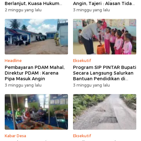
Berlanjut, Kuasa Hukum
Angin, Tajeri : Alasan Tidak
Ajukan Kasasi
Masuk Akal
2 minggu yang lalu
3 minggu yang lalu
Headline
Eksekutif
Pembayaran PDAM Mahal,
Program SIP PINTAR Bupati
Direktur PDAM : Karena
Secara Langsung Salurkan
Pipa Masuk Angin
Bantuan Pendidikan di
Desa Mampuak ll
3 minggu yang lalu
3 minggu yang lalu
Kabar Desa
Eksekutif