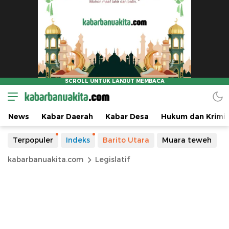
News
Kabar Daerah
Kabar Desa
Hukum dan Krimin
Terpopuler
Indeks
Barito Utara
Muara teweh
kabarbanuakita.com
Legislatif