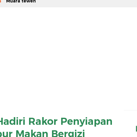
a
Muara teweh
adiri Rakor Penyiapan
ur Makan Bergizi