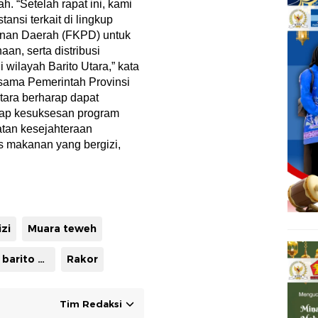
. “Setelah rapat ini, kami
ansi terkait di lingkup
nan Daerah (FKPD) untuk
an, serta distribusi
wilayah Barito Utara,” kata
rsama Pemerintah Provinsi
tara berharap dapat
adap kesuksesan program
tan kesejahteraan
s makanan yang bergizi,
zi
Muara teweh
Pj sekda barito Utara
Rakor
Tim Redaksi