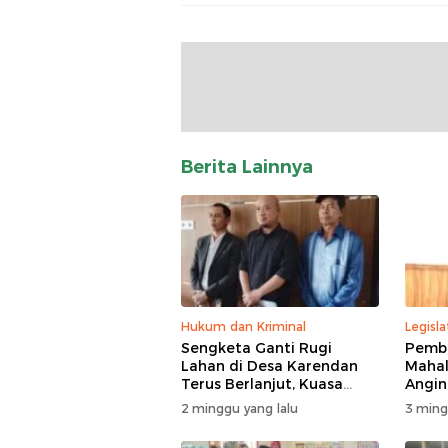
Berita Lainnya
Hukum dan Kriminal
Legisla
Sengketa Ganti Rugi
Pemba
Lahan di Desa Karendan
Mahal
Terus Berlanjut, Kuasa
Angin,
Hukum Ajukan Kasasi
Masuk
2 minggu yang lalu
3 ming