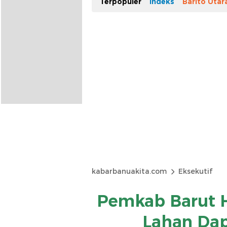
Terpopuler
Indeks
Barito Utar
kabarbanuakita.com
Eksekutif
Pemkab Barut H
Lahan Dap