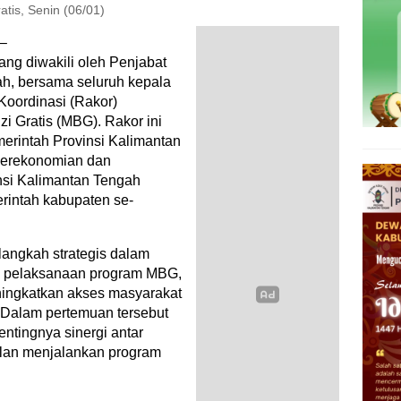
tis, Senin (06/01)
 –
ang diwakili oleh Penjabat
ah, bersama seluruh kepala
Koordinasi (Rakor)
 Gratis (MBG). Rakor ini
erintah Provinsi Kalimantan
 Perekonomian dan
si Kalimantan Tengah
erintah kabupaten se-
langkah strategis dalam
 pelaksanaan program MBG,
eningkatkan akses masyarakat
 Dalam pertemuan tersebut
entingnya sinergi antar
lan menjalankan program