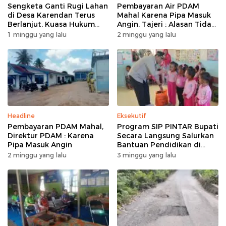
Sengketa Ganti Rugi Lahan
Pembayaran Air PDAM
di Desa Karendan Terus
Mahal Karena Pipa Masuk
Berlanjut, Kuasa Hukum
Angin, Tajeri : Alasan Tidak
Ajukan Kasasi
Masuk Akal
1 minggu yang lalu
2 minggu yang lalu
Headline
Eksekutif
Pembayaran PDAM Mahal,
Program SIP PINTAR Bupati
Direktur PDAM : Karena
Secara Langsung Salurkan
Pipa Masuk Angin
Bantuan Pendidikan di
Desa Mampuak ll
2 minggu yang lalu
3 minggu yang lalu