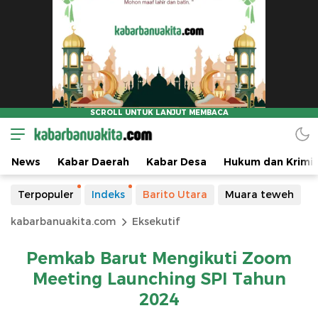
News
Kabar Daerah
Kabar Desa
Hukum dan Krimin
Terpopuler
Indeks
Barito Utara
Muara teweh
kabarbanuakita.com
Eksekutif
Pemkab Barut Mengikuti Zoom
Meeting Launching SPI Tahun
2024