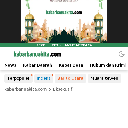
News
Kabar Daerah
Kabar Desa
Hukum dan Krimin
Terpopuler
Indeks
Barito Utara
Muara teweh
kabarbanuakita.com
Eksekutif