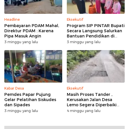
Headline
Eksekutif
Pembayaran PDAM Mahal,
Program SIP PINTAR Bupati
Direktur PDAM : Karena
Secara Langsung Salurkan
Pipa Masuk Angin
Bantuan Pendidikan di
Desa Mampuak ll
3 minggu yang lalu
3 minggu yang lalu
Kabar Desa
Eksekutif
Pemdes Papar Pujung
Masih Proses Tander ,
Gelar Pelatihan Siskudes
Kerusakan Jalan Desa
dan Sipades
Lemo Segera Diperbaiki
Tahun Ini
3 minggu yang lalu
4 minggu yang lalu