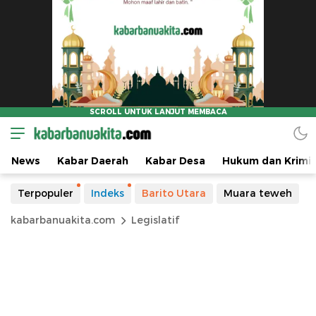
News
Kabar Daerah
Kabar Desa
Hukum dan Krimin
Terpopuler
Indeks
Barito Utara
Muara teweh
kabarbanuakita.com
Legislatif