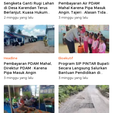
Sengketa Ganti Rugi Lahan
Pembayaran Air PDAM
di Desa Karendan Terus
Mahal Karena Pipa Masuk
Berlanjut, Kuasa Hukum
Angin, Tajeri : Alasan Tidak
Ajukan Kasasi
Masuk Akal
2 minggu yang lalu
3 minggu yang lalu
Headline
Eksekutif
Pembayaran PDAM Mahal,
Program SIP PINTAR Bupati
Direktur PDAM : Karena
Secara Langsung Salurkan
Pipa Masuk Angin
Bantuan Pendidikan di
Desa Mampuak ll
3 minggu yang lalu
3 minggu yang lalu