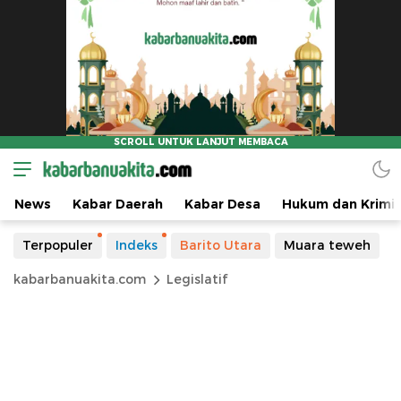
News
Kabar Daerah
Kabar Desa
Hukum dan Krimin
Terpopuler
Indeks
Barito Utara
Muara teweh
kabarbanuakita.com
Legislatif