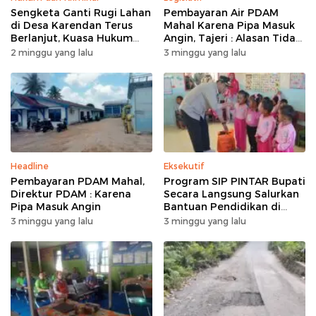
Sengketa Ganti Rugi Lahan
Pembayaran Air PDAM
di Desa Karendan Terus
Mahal Karena Pipa Masuk
Berlanjut, Kuasa Hukum
Angin, Tajeri : Alasan Tidak
Ajukan Kasasi
Masuk Akal
2 minggu yang lalu
3 minggu yang lalu
Headline
Eksekutif
Pembayaran PDAM Mahal,
Program SIP PINTAR Bupati
Direktur PDAM : Karena
Secara Langsung Salurkan
Pipa Masuk Angin
Bantuan Pendidikan di
Desa Mampuak ll
3 minggu yang lalu
3 minggu yang lalu