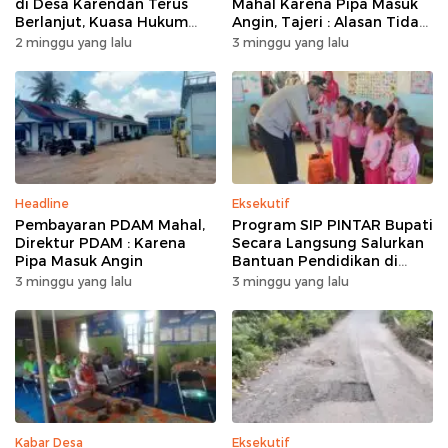
di Desa Karendan Terus
Mahal Karena Pipa Masuk
Berlanjut, Kuasa Hukum
Angin, Tajeri : Alasan Tidak
Ajukan Kasasi
Masuk Akal
2 minggu yang lalu
3 minggu yang lalu
Headline
Eksekutif
Pembayaran PDAM Mahal,
Program SIP PINTAR Bupati
Direktur PDAM : Karena
Secara Langsung Salurkan
Pipa Masuk Angin
Bantuan Pendidikan di
Desa Mampuak ll
3 minggu yang lalu
3 minggu yang lalu
Kabar Desa
Eksekutif