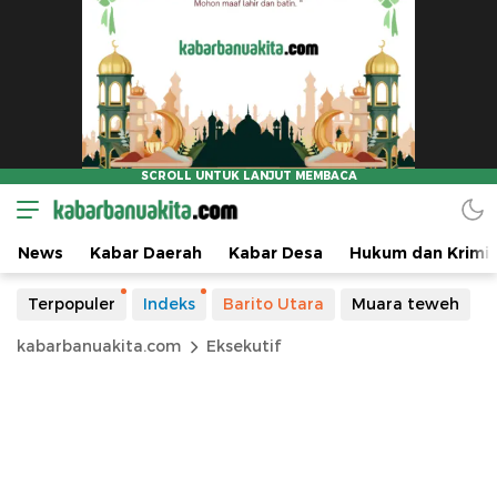
News
Kabar Daerah
Kabar Desa
Hukum dan Krimin
Terpopuler
Indeks
Barito Utara
Muara teweh
kabarbanuakita.com
Eksekutif