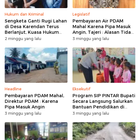
Hukum dan Kriminal
Legislatif
Sengketa Ganti Rugi Lahan
Pembayaran Air PDAM
di Desa Karendan Terus
Mahal Karena Pipa Masuk
Berlanjut, Kuasa Hukum
Angin, Tajeri : Alasan Tidak
Ajukan Kasasi
Masuk Akal
2 minggu yang lalu
3 minggu yang lalu
Headline
Eksekutif
Pembayaran PDAM Mahal,
Program SIP PINTAR Bupati
Direktur PDAM : Karena
Secara Langsung Salurkan
Pipa Masuk Angin
Bantuan Pendidikan di
Desa Mampuak ll
3 minggu yang lalu
3 minggu yang lalu