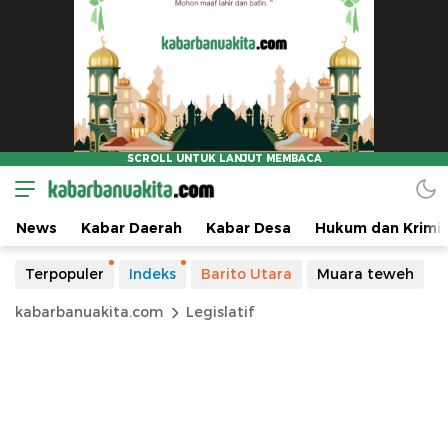
News
Kabar Daerah
Kabar Desa
Hukum dan Krimin
Terpopuler
Indeks
Barito Utara
Muara teweh
kabarbanuakita.com
Legislatif