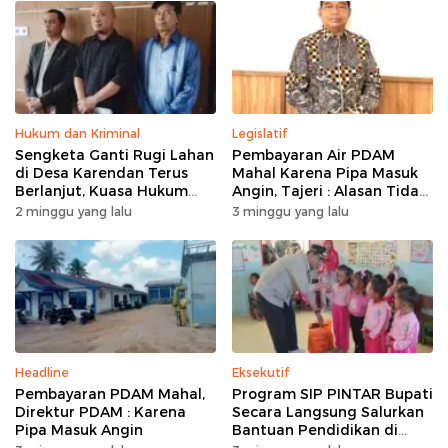
Hukum dan Kriminal
Legislatif
Sengketa Ganti Rugi Lahan
Pembayaran Air PDAM
di Desa Karendan Terus
Mahal Karena Pipa Masuk
Berlanjut, Kuasa Hukum
Angin, Tajeri : Alasan Tidak
Ajukan Kasasi
Masuk Akal
2 minggu yang lalu
3 minggu yang lalu
Headline
Eksekutif
Pembayaran PDAM Mahal,
Program SIP PINTAR Bupati
Direktur PDAM : Karena
Secara Langsung Salurkan
Pipa Masuk Angin
Bantuan Pendidikan di
Desa Mampuak ll