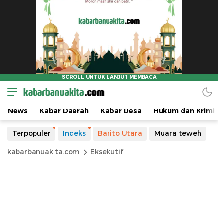
News
Kabar Daerah
Kabar Desa
Hukum dan Krimin
Terpopuler
Indeks
Barito Utara
Muara teweh
kabarbanuakita.com
Eksekutif