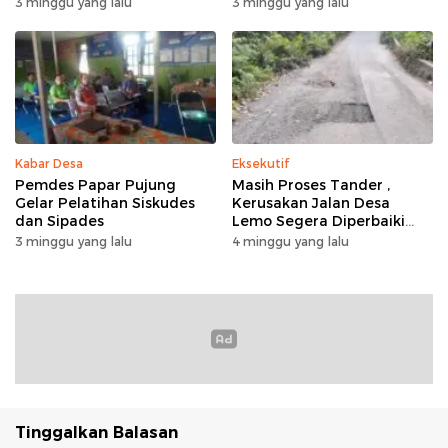
3 minggu yang lalu
3 minggu yang lalu
Kabar Desa
Eksekutif
Pemdes Papar Pujung
Masih Proses Tander ,
Gelar Pelatihan Siskudes
Kerusakan Jalan Desa
dan Sipades
Lemo Segera Diperbaiki
Tahun Ini
3 minggu yang lalu
4 minggu yang lalu
Tinggalkan Balasan