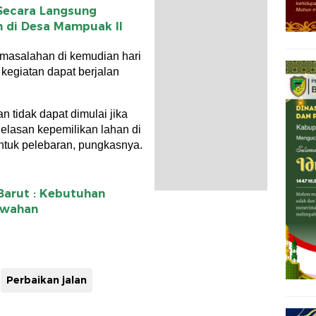
Secara Langsung
n di Desa Mampuak ll
rmasalahan di kemudian hari
egiatan dapat berjalan
n tidak dapat dimulai jika
jelasan kepemilikan lahan di
ntuk pelebaran, pungkasnya.
 Barut : Kebutuhan
ewahan
Perbaikan jalan