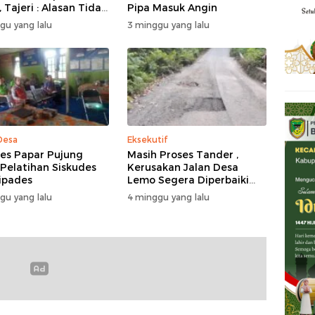
 Tajeri : Alasan Tidak
Pipa Masuk Angin
 Akal
gu yang lalu
3 minggu yang lalu
Desa
Eksekutif
s Papar Pujung
Masih Proses Tander ,
 Pelatihan Siskudes
Kerusakan Jalan Desa
ipades
Lemo Segera Diperbaiki
Tahun Ini
gu yang lalu
4 minggu yang lalu