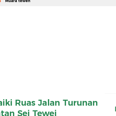
a
Muara teweh
iki Ruas Jalan Turunan
tan Sei Tewei