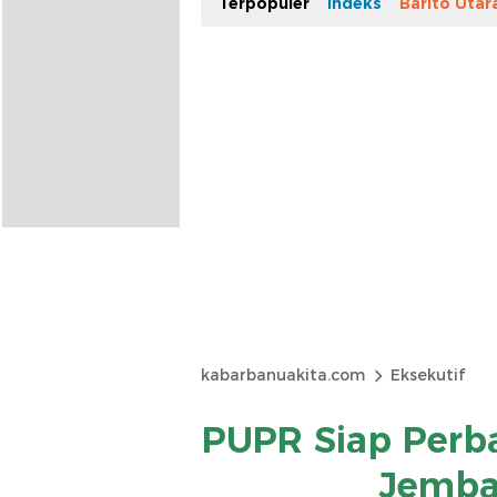
Terpopuler
Indeks
Barito Utar
kabarbanuakita.com
Eksekutif
PUPR Siap Perba
Jemba