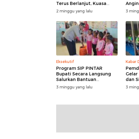
Terus Berlanjut, Kuasa
Angin,
Hukum Ajukan Kasasi
Masuk
2 minggu yang lalu
3 ming
Eksekutif
Kabar 
Program SIP PINTAR
Pemde
Bupati Secara Langsung
Gelar
Salurkan Bantuan
dan S
Pendidikan di Desa
3 minggu yang lalu
3 ming
Mampuak ll