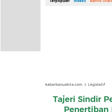
Terpopuler
Indeks
Barito Utar
kabarbanuakita.com
Legislatif
Tajeri Sindir 
Penertiban