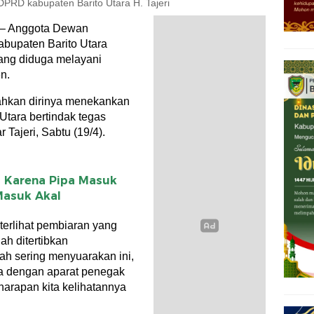
RD kabupaten Barito Utara H. Tajeri
 – Anggota Dewan
bupaten Barito Utara
ang diduga melayani
n.
 bahkan dirinya menekankan
Utara bertindak tegas
Tajeri, Sabtu (19/4).
 Karena Pipa Masuk
 Masuk Akal
a terlihat pembiaran yang
ah ditertibkan
ah sering menyuarakan ini,
a dengan aparat penegak
harapan kita kelihatannya