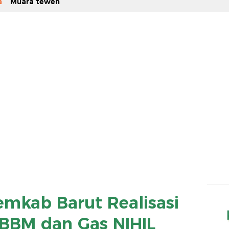
a
Muara teweh
Pemkab Barut Realisasi
 BBM dan Gas NIHIL