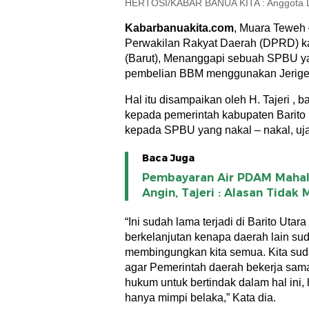
HERTOSI/KABAR BANUA KITA : Anggota DP
Kabarbanuakita.com
, Muara Teweh
Perwakilan Rakyat Daerah (DPRD) ka
(Barut), Menanggapi sebuah SPBU y
pembelian BBM menggunakan Jerige
Hal itu disampaikan oleh H. Tajeri ,
kepada pemerintah kabupaten Barito 
kepada SPBU yang nakal – nakal, ujar 
Baca Juga
Pembayaran Air PDAM Mahal
Angin, Tajeri : Alasan Tidak
“Ini sudah lama terjadi di Barito Utar
berkelanjutan kenapa daerah lain sud
membingungkan kita semua. Kita sud
agar Pemerintah daerah bekerja sam
hukum untuk bertindak dalam hal ini, 
hanya mimpi belaka,” Kata dia.