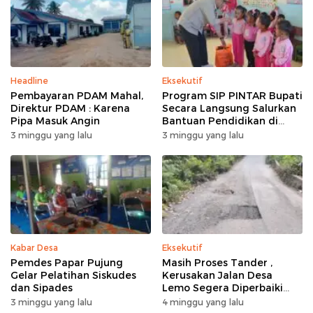
Headline
Eksekutif
Pembayaran PDAM Mahal,
Program SIP PINTAR Bupati
Direktur PDAM : Karena
Secara Langsung Salurkan
Pipa Masuk Angin
Bantuan Pendidikan di
Desa Mampuak ll
3 minggu yang lalu
3 minggu yang lalu
Kabar Desa
Eksekutif
Pemdes Papar Pujung
Masih Proses Tander ,
Gelar Pelatihan Siskudes
Kerusakan Jalan Desa
dan Sipades
Lemo Segera Diperbaiki
Tahun Ini
3 minggu yang lalu
4 minggu yang lalu