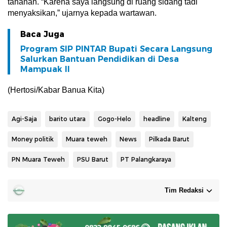
tahanan. “Karena saya langsung di ruang sidang tadi
menyaksikan,” ujarnya kepada wartawan.
Baca Juga
Program SIP PINTAR Bupati Secara Langsung
Salurkan Bantuan Pendidikan di Desa
Mampuak ll
(Hertosi/Kabar Banua Kita)
Agi-Saja
barito utara
Gogo-Helo
headline
Kalteng
Money politik
Muara teweh
News
Pilkada Barut
PN Muara Teweh
PSU Barut
PT Palangkaraya
Tim Redaksi