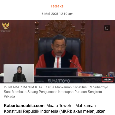
redaksi
6 Mei 2025 12:19 am
IST/KABAR BANUA KITA : Ketua Mahkamah Konstitusi RI Suhartoyo
Saat Membuka Sidang Pengucapan Ketetapan Putusan Sengketa
Pilkada
Kabarbanuakita.com
, Muara Teweh – Mahkamah
Konstitusi Republik Indonesia (MKRI) akan melanjutkan