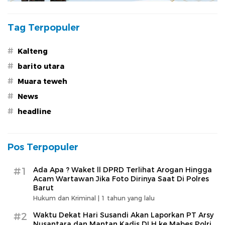
Tag Terpopuler
#
Kalteng
#
barito utara
#
Muara teweh
#
News
#
headline
Pos Terpopuler
#1
Ada Apa ? Waket ll DPRD Terlihat Arogan Hingga
Acam Wartawan Jika Foto Dirinya Saat Di Polres
Barut
Hukum dan Kriminal |
1 tahun yang lalu
#2
Waktu Dekat Hari Susandi Akan Laporkan PT Arsy
Nusantara dan Mantan Kadis DLH ke Mabes Polri