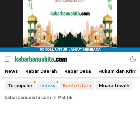
News
Kabar Daerah
Kabar Desa
Hukum dan Krimin
Terpopuler
Indeks
Barito Utara
Muara teweh
kabarbanuakita.com
Politik