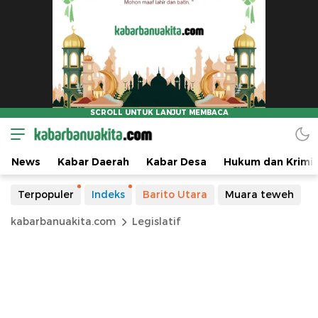
News
Kabar Daerah
Kabar Desa
Hukum dan Krimin
Terpopuler
Indeks
Barito Utara
Muara teweh
kabarbanuakita.com
Legislatif