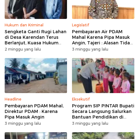
Hukum dan Kriminal
Legislatif
Sengketa Ganti Rugi Lahan
Pembayaran Air PDAM
di Desa Karendan Terus
Mahal Karena Pipa Masuk
Berlanjut, Kuasa Hukum
Angin, Tajeri : Alasan Tidak
Ajukan Kasasi
Masuk Akal
2 minggu yang lalu
3 minggu yang lalu
Headline
Eksekutif
Pembayaran PDAM Mahal,
Program SIP PINTAR Bupati
Direktur PDAM : Karena
Secara Langsung Salurkan
Pipa Masuk Angin
Bantuan Pendidikan di
Desa Mampuak ll
3 minggu yang lalu
3 minggu yang lalu