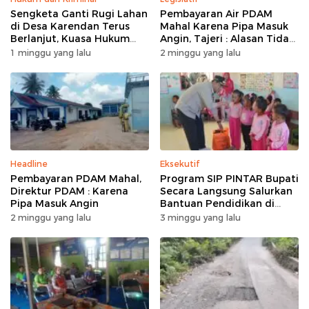
Sengketa Ganti Rugi Lahan
Pembayaran Air PDAM
di Desa Karendan Terus
Mahal Karena Pipa Masuk
Berlanjut, Kuasa Hukum
Angin, Tajeri : Alasan Tidak
Ajukan Kasasi
Masuk Akal
1 minggu yang lalu
2 minggu yang lalu
Headline
Eksekutif
Pembayaran PDAM Mahal,
Program SIP PINTAR Bupati
Direktur PDAM : Karena
Secara Langsung Salurkan
Pipa Masuk Angin
Bantuan Pendidikan di
Desa Mampuak ll
2 minggu yang lalu
3 minggu yang lalu