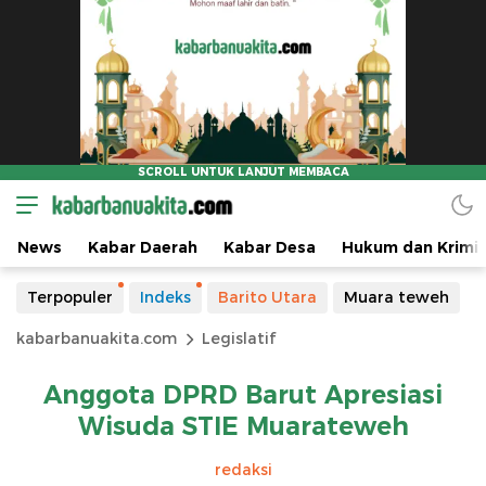
News
Kabar Daerah
Kabar Desa
Hukum dan Krimin
Terpopuler
Indeks
Barito Utara
Muara teweh
kabarbanuakita.com
Legislatif
Anggota DPRD Barut Apresiasi
Wisuda STIE Muarateweh
redaksi