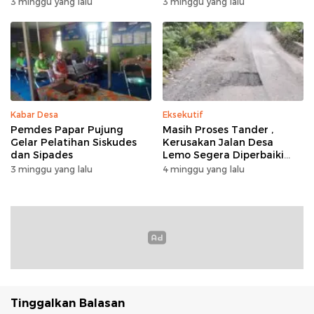
Desa Mampuak ll
3 minggu yang lalu
3 minggu yang lalu
Kabar Desa
Eksekutif
Pemdes Papar Pujung
Masih Proses Tander ,
Gelar Pelatihan Siskudes
Kerusakan Jalan Desa
dan Sipades
Lemo Segera Diperbaiki
Tahun Ini
3 minggu yang lalu
4 minggu yang lalu
Tinggalkan Balasan