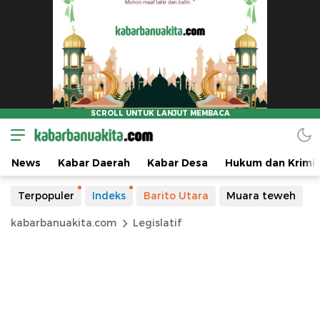
News
Kabar Daerah
Kabar Desa
Hukum dan Krimin
Terpopuler
Indeks
Barito Utara
Muara teweh
kabarbanuakita.com
Legislatif