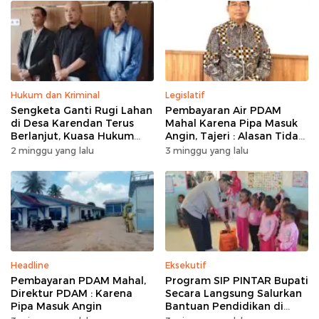
Hukum dan Kriminal
Legislatif
Sengketa Ganti Rugi Lahan
Pembayaran Air PDAM
di Desa Karendan Terus
Mahal Karena Pipa Masuk
Berlanjut, Kuasa Hukum
Angin, Tajeri : Alasan Tidak
Ajukan Kasasi
Masuk Akal
2 minggu yang lalu
3 minggu yang lalu
Headline
Eksekutif
Pembayaran PDAM Mahal,
Program SIP PINTAR Bupati
Direktur PDAM : Karena
Secara Langsung Salurkan
Pipa Masuk Angin
Bantuan Pendidikan di