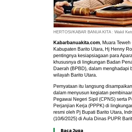
HERTOSI/KABAR BANUA KITA : Wakil Ketua
Kabarbanuakita.com
, Muara Teweh 
Kabupaten Barito Utara, Hj Henny Ro
pentingnya kesiapsiagaan para Apara
khususnya di lingkungan Badan Pe
Daerah (BPBD), dalam menghadapi be
wilayah Barito Utara.
Pernyataan itu langsung disampaikan
dalam menyusun kegiatan pembinaan 
Pegawai Negeri Sipil (CPNS) serta 
Perjanjian Kerja (PPPK) di lingkung
resmi oleh Pj Bupati Barito Utara, I
(10/6/2025) di Aula Dinas PUPR Barit
Baca Juga