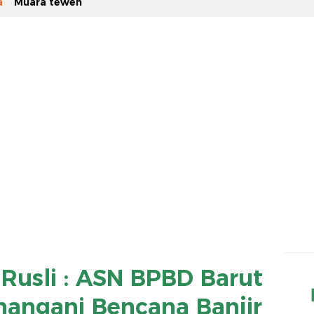
a
Muara teweh
Rusli : ASN BPBD Barut
nangani Bencana Banjir