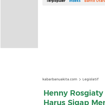
Terpopuler
Indeks
Barito Utar
kabarbanuakita.com
Legislatif
Henny Rosgiaty 
Harus Sigap Me