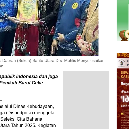
Daerah (Sekda) Barito Utara Drs. Muhlis Menyelesaikan
an
publik Indonesia dan juga
 Pemkab Barut Gelar
 –
melalui Dinas Kebudayaan,
ga (Disbudpora) menggelar
Seleksi Gita Bahana
Utara Tahun 2025. Kegiatan