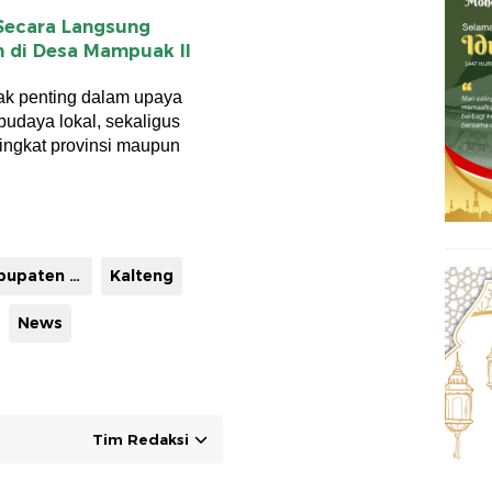
Secara Langsung
n di Desa Mampuak ll
gak penting dalam upaya
udaya lokal, sekaligus
tingkat provinsi maupun
HUT kabupaten Barito Utara
Kalteng
News
Tim Redaksi