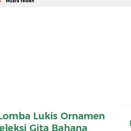
a
Muara teweh
Lomba Lukis Ornamen
eleksi Gita Bahana