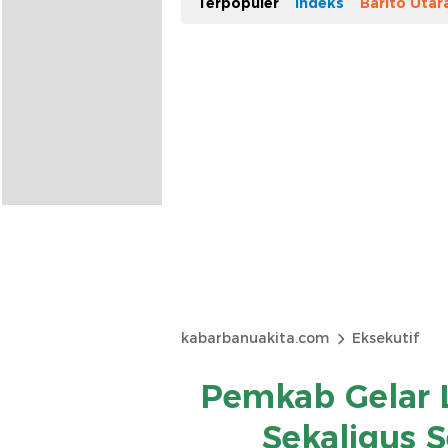
Terpopuler
Indeks
Barito Utar
kabarbanuakita.com
Eksekutif
Pemkab Gelar 
Sekaligus S