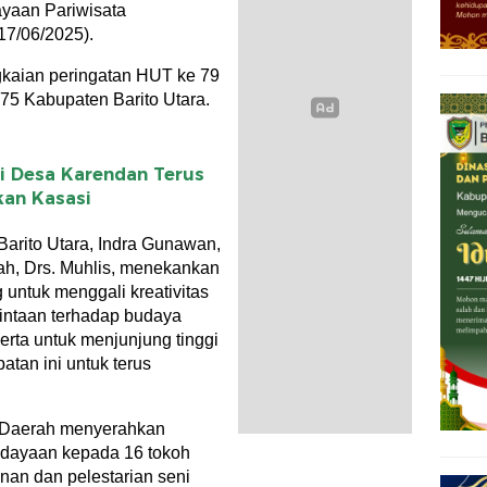
ayaan Pariwisata
7/06/2025).
ngkaian peringatan HUT ke 79
75 Kabupaten Barito Utara.
i Desa Karendan Terus
kan Kasasi
arito Utara, Indra Gunawan,
ah, Drs. Muhlis, menekankan
 untuk menggali kreativitas
intaan terhadap budaya
erta untuk menjunjung tinggi
tan ini untuk terus
s Daerah menyerahkan
dayaan kepada 16 tokoh
nan dan pelestarian seni