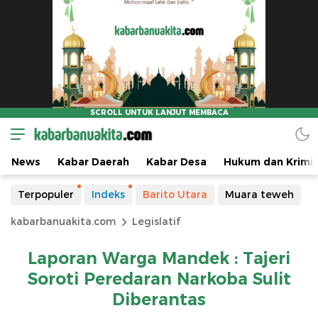
News
Kabar Daerah
Kabar Desa
Hukum dan Krimin
Terpopuler
Indeks
Barito Utara
Muara teweh
kabarbanuakita.com
Legislatif
Laporan Warga Mandek : Tajeri
Soroti Peredaran Narkoba Sulit
Diberantas