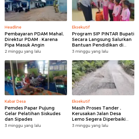
Headline
Eksekutif
Pembayaran PDAM Mahal,
Program SIP PINTAR Bupati
Direktur PDAM : Karena
Secara Langsung Salurkan
Pipa Masuk Angin
Bantuan Pendidikan di
Desa Mampuak ll
2 minggu yang lalu
3 minggu yang lalu
Kabar Desa
Eksekutif
Pemdes Papar Pujung
Masih Proses Tander ,
Gelar Pelatihan Siskudes
Kerusakan Jalan Desa
dan Sipades
Lemo Segera Diperbaiki
Tahun Ini
3 minggu yang lalu
3 minggu yang lalu