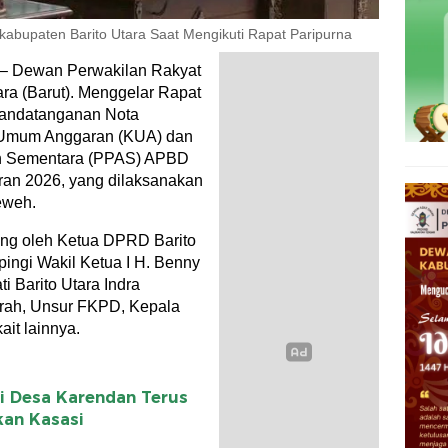
bupaten Barito Utara Saat Mengikuti Rapat Paripurna
 – Dewan Perwakilan Rakyat
ra (Barut). Menggelar Rapat
nandatanganan Nota
 Umum Anggaran (KUA) dan
an Sementara (PPAS) APBD
ran 2026, yang dilaksanakan
eweh.
sung oleh Ketua DPRD Barito
mpingi Wakil Ketua I H. Benny
i Barito Utara Indra
erah, Unsur FKPD, Kepala
it lainnya.
i Desa Karendan Terus
kan Kasasi