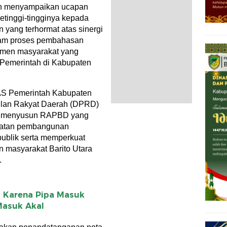
wan menyampaikan ucapan
etinggi-tingginya kepada
yang terhormat atas sinergi
alam proses pembahasan
lemen masyarakat yang
Pemerintah di Kabupaten
AS Pemerintah Kabupaten
ilan Rakyat Daerah (DPRD)
tuk menyusun RAPBD yang
patan pembangunan
 publik serta memperkuat
 masyarakat Barito Utara
.
 Karena Pipa Masuk
 Masuk Akal