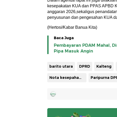
Dalam agenda rapat ini juga dilaks
kesepakatan KUA dan PPAS APBD Kab
anggaran 2026,sekaligus penandatang
penyusunan dan pengesahan KUA da
(Hertosi/Kabar Banua Kita)
Baca Juga
Pembayaran PDAM Mahal, Di
Pipa Masuk Angin
barito utara
DPRD
Kalteng
Nota kesepahaman
Paripurna D