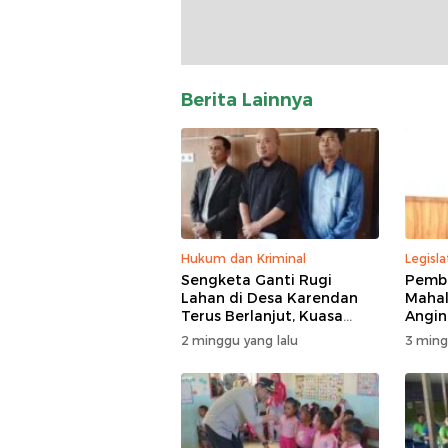
Berita Lainnya
Hukum dan Kriminal
Legisla
Sengketa Ganti Rugi
Pemba
Lahan di Desa Karendan
Mahal
Terus Berlanjut, Kuasa
Angin,
Hukum Ajukan Kasasi
Masuk
2 minggu yang lalu
3 ming