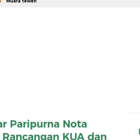
a
Muara teweh
r Paripurna Nota
 Rancangan KUA dan