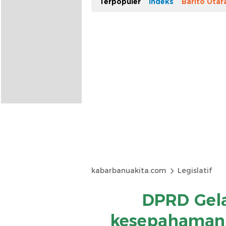
Terpopuler
Indeks
Barito Utar
kabarbanuakita.com
Legislatif
DPRD Gela
kesepahaman