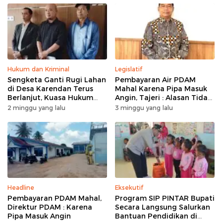
Hukum dan Kriminal
Legislatif
Sengketa Ganti Rugi Lahan
Pembayaran Air PDAM
di Desa Karendan Terus
Mahal Karena Pipa Masuk
Berlanjut, Kuasa Hukum
Angin, Tajeri : Alasan Tidak
Ajukan Kasasi
Masuk Akal
2 minggu yang lalu
3 minggu yang lalu
Headline
Eksekutif
Pembayaran PDAM Mahal,
Program SIP PINTAR Bupati
Direktur PDAM : Karena
Secara Langsung Salurkan
Pipa Masuk Angin
Bantuan Pendidikan di