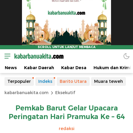
News
Kabar Daerah
Kabar Desa
Hukum dan Krimin
Terpopuler
Indeks
Barito Utara
Muara teweh
kabarbanuakita.com
Eksekutif
Pemkab Barut Gelar Upacara
Peringatan Hari Pramuka Ke – 64
redaksi