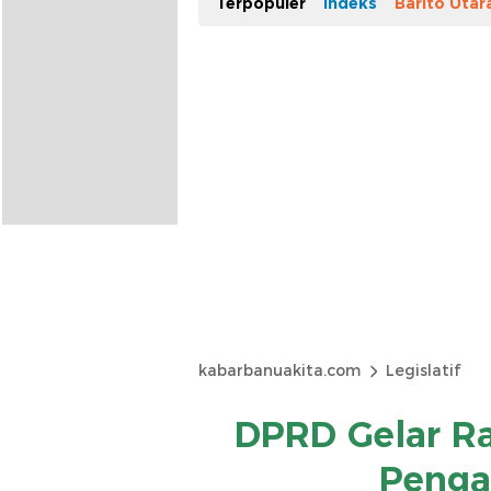
Terpopuler
Indeks
Barito Utar
kabarbanuakita.com
Legislatif
DPRD Gelar Ra
Penga