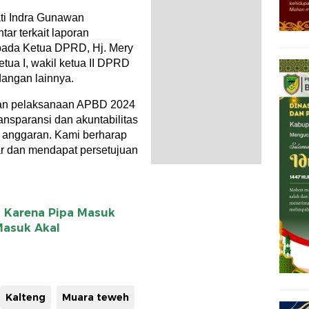
ti Indra Gunawan
ar terkait laporan
ada Ketua DPRD, Hj. Mery
etua I, wakil ketua II DPRD
dangan lainnya.
ban pelaksanaan APBD 2024
ansparansi dan akuntabilitas
 anggaran. Kami berharap
r dan mendapat persetujuan
 Karena Pipa Masuk
 Masuk Akal
Kalteng
Muara teweh