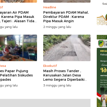
tif
Headline
yaran Air PDAM
Pembayaran PDAM Mahal,
 Karena Pipa Masuk
Direktur PDAM : Karena
 Tajeri : Alasan Tidak
Pipa Masuk Angin
 Akal
gu yang lalu
2 minggu yang lalu
Desa
Eksekutif
s Papar Pujung
Masih Proses Tander ,
 Pelatihan Siskudes
Kerusakan Jalan Desa
ipades
Lemo Segera Diperbaiki
Tahun Ini
gu yang lalu
3 minggu yang lalu