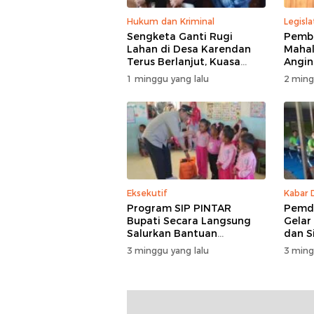
Hukum dan Kriminal
Legisla
Sengketa Ganti Rugi
Pemba
Lahan di Desa Karendan
Mahal
Terus Berlanjut, Kuasa
Angin,
Hukum Ajukan Kasasi
Masuk
1 minggu yang lalu
2 ming
Eksekutif
Kabar 
Program SIP PINTAR
Pemde
Bupati Secara Langsung
Gelar
Salurkan Bantuan
dan S
Pendidikan di Desa
3 minggu yang lalu
3 ming
Mampuak ll