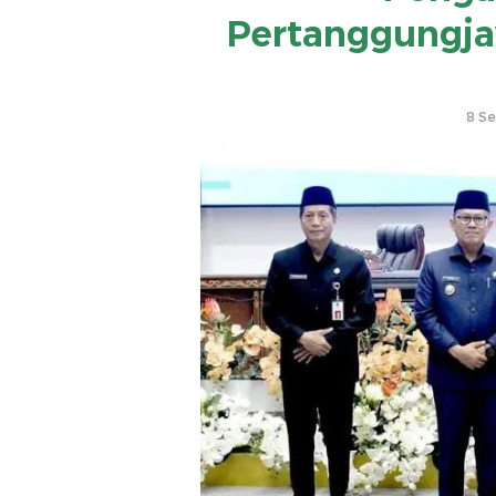
Pertanggungj
8 S