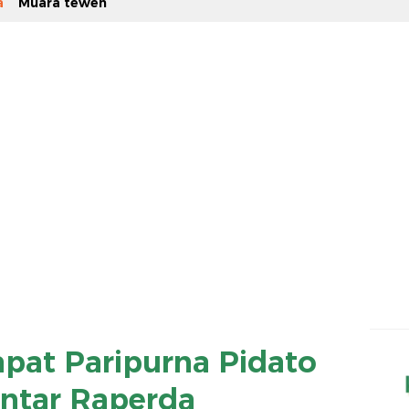
a
Muara teweh
pat Paripurna Pidato
ntar Raperda