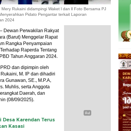
Mery Rukaini didampingi Waket l dan ll Foto Bersama PJ
 Menyerahkan Pidato Pengantar terkait Laporan
an 2024
 – Dewan Perwakilan Rakyat
ra (Barut) Menggelar Rapat
alam Rangka Penyampaian
a Terhadap Raperda Tentang
PBD Tahun Anggaran 2024.
DPRD dan dipimpin oleh
Rukaini, M. IP dan dihadiri
ndra Gunawan, SE., M.P.A,
s. Muhlis, serta Anggota
erangkat Daerah, dan
in (08/09/2025).
i Desa Karendan Terus
kan Kasasi