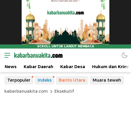
News
Kabar Daerah
Kabar Desa
Hukum dan Krimin
Terpopuler
Indeks
Barito Utara
Muara teweh
kabarbanuakita.com
Eksekutif