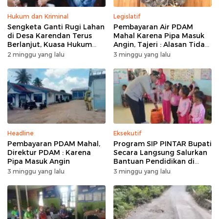
Hukum dan Kriminal
Legislatif
Sengketa Ganti Rugi Lahan
Pembayaran Air PDAM
di Desa Karendan Terus
Mahal Karena Pipa Masuk
Berlanjut, Kuasa Hukum
Angin, Tajeri : Alasan Tidak
Ajukan Kasasi
Masuk Akal
2 minggu yang lalu
3 minggu yang lalu
Headline
Eksekutif
Pembayaran PDAM Mahal,
Program SIP PINTAR Bupati
Direktur PDAM : Karena
Secara Langsung Salurkan
Pipa Masuk Angin
Bantuan Pendidikan di
Desa Mampuak ll
3 minggu yang lalu
3 minggu yang lalu