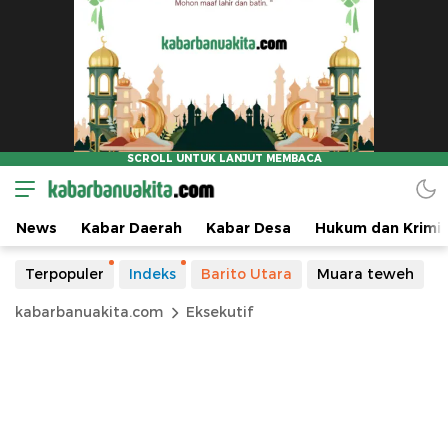
News
Kabar Daerah
Kabar Desa
Hukum dan Krimin
Terpopuler
Indeks
Barito Utara
Muara teweh
kabarbanuakita.com
Eksekutif