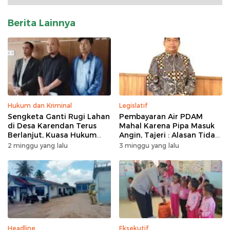
Berita Lainnya
Hukum dan Kriminal
Legislatif
Sengketa Ganti Rugi Lahan
Pembayaran Air PDAM
di Desa Karendan Terus
Mahal Karena Pipa Masuk
Berlanjut, Kuasa Hukum
Angin, Tajeri : Alasan Tidak
Ajukan Kasasi
Masuk Akal
2 minggu yang lalu
3 minggu yang lalu
Headline
Eksekutif