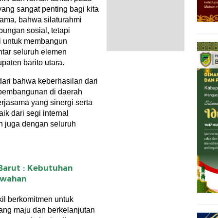
ang sangat penting bagi kita
sama, bahwa silaturahmi
ngan sosial, tetapi
asi untuk membangun
ntar seluruh elemen
aten barito utara.
ari bahwa keberhasilan dari
pembangunan di daerah
jasama yang sinergi serta
ik dari segi internal
un juga dengan seluruh
 Barut : Kebutuhan
ewahan
il berkomitmen untuk
ang maju dan berkelanjutan