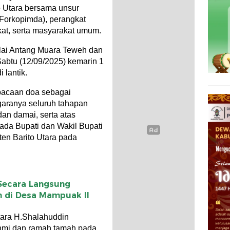
o Utara bersama unsur
Forkopimda), perangkat
at, serta masyarakat umum.
lai Antang Muara Teweh dan
Sabtu (12/09/2025) kemarin 1
 lantik.
bacaan doa sebagai
garanya seluruh tahapan
an damai, serta atas
ada Bupati dan Wakil Bupati
en Barito Utara pada
Secara Langsung
n di Desa Mampuak ll
tara H.Shalahuddin
hmi dan ramah tamah pada