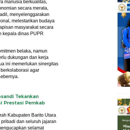
 manusia berkualitas,
konomian secara merata,
adil, menyelenggarakan
ional, melestarikan budaya
lapisan masyarakat secara
tan kepala dinas PUPR
komitmen belaka, namun
rlu dukungan dan kerja
ua ini memerlukan sinergitas
 berkolaborasi agar
Bebernya.
osandi Tekankan
si Prestasi Pemkab
rah Kabupaten Barito Utara
ribadi dan seluruh jajaran
 mengucapkan selamat