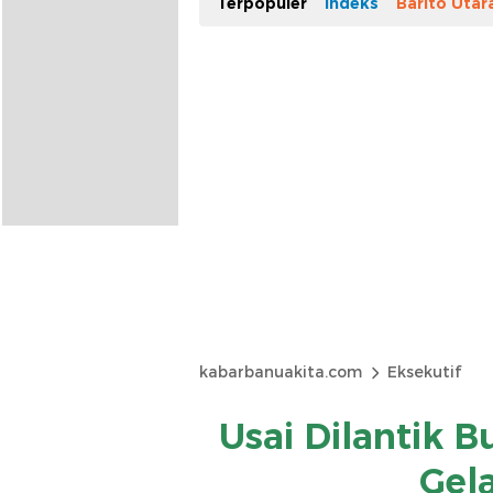
Terpopuler
Indeks
Barito Utar
kabarbanuakita.com
Eksekutif
Usai Dilantik B
Gel