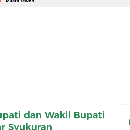
a
Muara teweh
upati dan Wakil Bupati
ar Syukuran