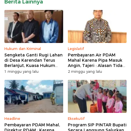
Berita Lainnya
Hukum dan Kriminal
Legislatif
Sengketa Ganti Rugi Lahan
Pembayaran Air PDAM
di Desa Karendan Terus
Mahal Karena Pipa Masuk
Berlanjut, Kuasa Hukum
Angin, Tajeri : Alasan Tidak
Ajukan Kasasi
Masuk Akal
1 minggu yang lalu
2 minggu yang lalu
Headline
Eksekutif
Pembayaran PDAM Mahal,
Program SIP PINTAR Bupati
Direktur PDAM : Karena
Secara Langsung Salurkan