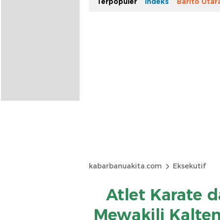
Terpopuler
Indeks
Barito Utar
kabarbanuakita.com
Eksekutif
Atlet Karate 
Mewakili Kalt