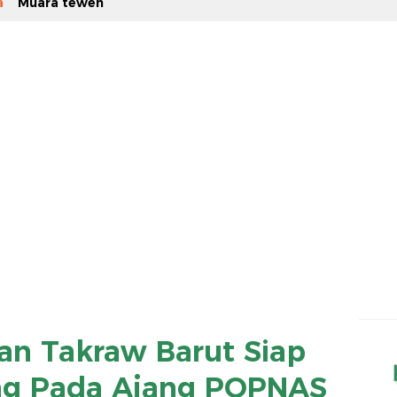
a
Muara teweh
dan Takraw Barut Siap
eng Pada Ajang POPNAS