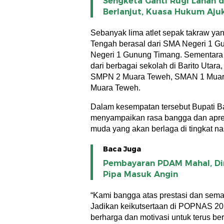
Sengketa Ganti Rugi Lahan d
Berlanjut, Kuasa Hukum Aju
Sebanyak lima atlet sepak takraw ya
Tengah berasal dari SMA Negeri 1 
Negeri 1 Gunung Timang. Sementara it
dari berbagai sekolah di Barito Utara
SMPN 2 Muara Teweh, SMAN 1 Muar
Muara Teweh.
Dalam kesempatan tersebut Bupati Ba
menyampaikan rasa bangga dan apres
muda yang akan berlaga di tingkat na
Baca Juga
Pembayaran PDAM Mahal, Di
Pipa Masuk Angin
“Kami bangga atas prestasi dan seman
Jadikan keikutsertaan di POPNAS 20
berharga dan motivasi untuk terus b