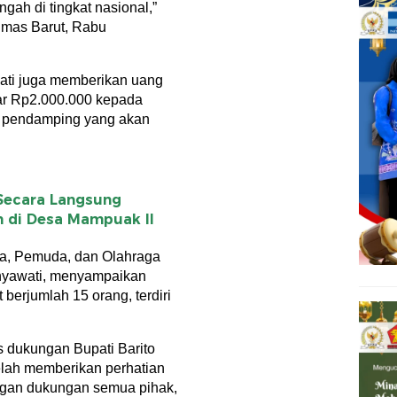
gah di tingkat nasional,”
Humas Barut, Rabu
ati juga memberikan uang
ar Rp2.000.000 kepada
an pendamping yang akan
Secara Langsung
n di Desa Mampuak ll
ta, Pemuda, dan Olahraga
ahyawati, menyampaikan
berjumlah 15 orang, terdiri
 dukungan Bupati Barito
elah memberikan perhatian
ngan dukungan semua pihak,