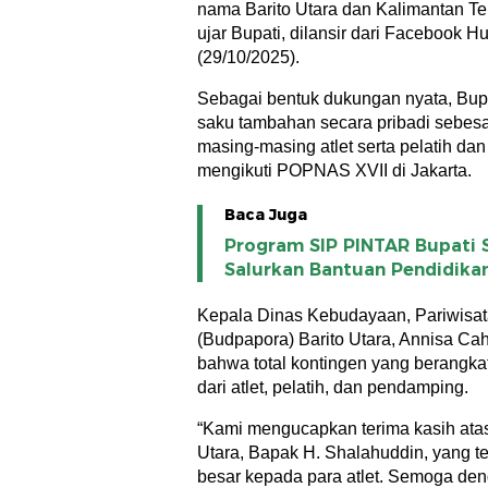
nama Barito Utara dan Kalimantan Ten
ujar Bupati, dilansir dari Facebook 
(29/10/2025).
Sebagai bentuk dukungan nyata, Bup
saku tambahan secara pribadi sebes
masing-masing atlet serta pelatih d
mengikuti POPNAS XVII di Jakarta.
Baca Juga
Program SIP PINTAR Bupati 
Salurkan Bantuan Pendidika
Kepala Dinas Kebudayaan, Pariwisa
(Budpapora) Barito Utara, Annisa C
bahwa total kontingen yang berangkat 
dari atlet, pelatih, dan pendamping.
“Kami mengucapkan terima kasih atas
Utara, Bapak H. Shalahuddin, yang t
besar kepada para atlet. Semoga de