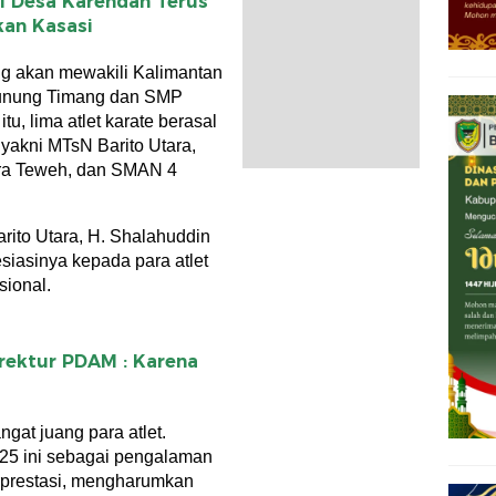
i Desa Karendan Terus
kan Kasasi
ng akan mewakili Kalimantan
Gunung Timang dan SMP
u, lima atlet karate berasal
, yakni MTsN Barito Utara,
a Teweh, dan SMAN 4
rito Utara, H. Shalahuddin
iasinya kepada para atlet
sional.
rektur PDAM : Karena
gat juang para atlet.
25 ini sebagai pengalaman
erprestasi, mengharumkan