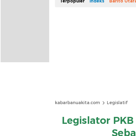
Terpopuler
Indeks
Barito Utar
kabarbanuakita.com
Legislatif
Legislator PK
Sebag