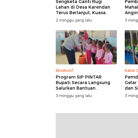
Sengketa Ganti Rugi
Pemba
Lahan di Desa Karendan
Mahal
Terus Berlanjut, Kuasa
Angin,
Hukum Ajukan Kasasi
Masuk
2 minggu yang lalu
3 ming
Eksekutif
Kabar 
Program SIP PINTAR
Pemde
Bupati Secara Langsung
Gelar
Salurkan Bantuan
dan S
Pendidikan di Desa
3 minggu yang lalu
3 ming
Mampuak ll