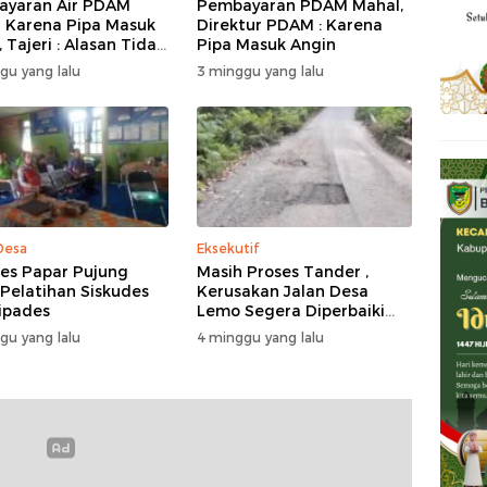
yaran Air PDAM
Pembayaran PDAM Mahal,
 Karena Pipa Masuk
Direktur PDAM : Karena
 Tajeri : Alasan Tidak
Pipa Masuk Angin
 Akal
gu yang lalu
3 minggu yang lalu
Desa
Eksekutif
s Papar Pujung
Masih Proses Tander ,
 Pelatihan Siskudes
Kerusakan Jalan Desa
ipades
Lemo Segera Diperbaiki
Tahun Ini
gu yang lalu
4 minggu yang lalu