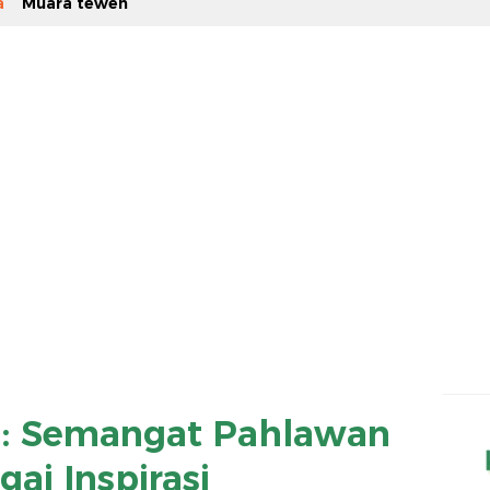
a
Muara teweh
B : Semangat Pahlawan
ai Inspirasi