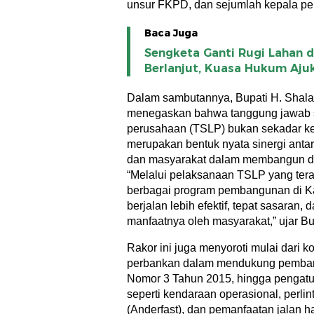
unsur FKPD, dan sejumlah kepala pe
Baca Juga
Sengketa Ganti Rugi Lahan d
Berlanjut, Kuasa Hukum Aju
Dalam sambutannya, Bupati H. Shalah
menegaskan bahwa tanggung jawab s
perusahaan (TSLP) bukan sekadar kewa
merupakan bentuk nyata sinergi anta
dan masyarakat dalam membangun d
“Melalui pelaksanaan TSLP yang terar
berbagai program pembangunan di Ka
berjalan lebih efektif, tepat sasaran,
manfaatnya oleh masyarakat,” ujar Bu
Rakor ini juga menyoroti mulai dari 
perbankan dalam mendukung pemban
Nomor 3 Tahun 2015, hingga pengatur
seperti kendaraan operasional, perli
(Anderfast), dan pemanfaatan jalan ha