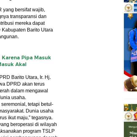
yang bersifat wajib,
gnya transparansi dan
tribusi mereka dapat
Kabupaten Barito Utara
angunan.
 Karena Pipa Masuk
 Masuk Akal
D Barito Utara, Ir. Hj.
hwa DPRD akan terus
daerah dalam mengawal
dunia usaha.
 seremonial, tetapi betul-
 masyarakat. Dunia usaha
us ikut maju,” tegasnya.
ang beroperasi di wilayah
laksanakan program TSLP