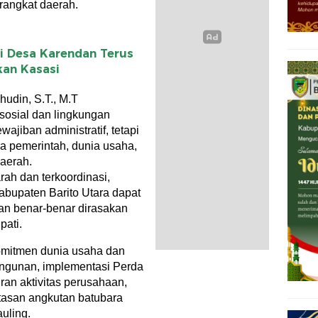
rangkat daerah.
i Desa Karendan Terus
kan Kasasi
udin, S.T., M.T
osial dan lingkungan
jiban administratif, tetapi
ra pemerintah, dunia usaha,
aerah.
ah dan terkoordinasi,
bupaten Barito Utara dapat
 dan benar-benar dirasakan
pati.
komitmen dunia usaha dan
gunan, implementasi Perda
an aktivitas perusahaan,
ntasan angkutan batubara
uling.