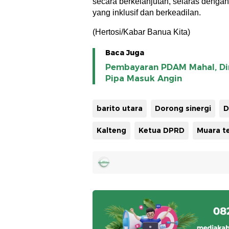
secara berkelanjutan, selaras denga
yang inklusif dan berkeadilan.
(Hertosi/Kabar Banua Kita)
Baca Juga
Pembayaran PDAM Mahal, Di
Pipa Masuk Angin
barito utara
Dorong sinergi
D
Kalteng
Ketua DPRD
Muara t