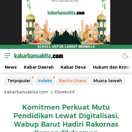
News
Kabar Daerah
Kabar Desa
Hukum dan Krimin
Terpopuler
Indeks
Barito Utara
Muara teweh
kabarbanuakita.com
Eksekutif
Komitmen Perkuat Mutu
Pendidikan Lewat Digitalisasi,
Wabup Barut Hadiri Rakornas