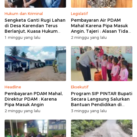
Hukum dan Kriminal
Legislatif
Sengketa Ganti Rugi Lahan
Pembayaran Air PDAM
di Desa Karendan Terus
Mahal Karena Pipa Masuk
Berlanjut, Kuasa Hukum
Angin, Tajeri : Alasan Tidak
Ajukan Kasasi
Masuk Akal
1 minggu yang lalu
2 minggu yang lalu
Headline
Eksekutif
Pembayaran PDAM Mahal,
Program SIP PINTAR Bupati
Direktur PDAM : Karena
Secara Langsung Salurkan
Pipa Masuk Angin
Bantuan Pendidikan di
Desa Mampuak ll
2 minggu yang lalu
3 minggu yang lalu