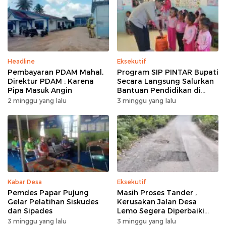
Headline
Eksekutif
Pembayaran PDAM Mahal,
Program SIP PINTAR Bupati
Direktur PDAM : Karena
Secara Langsung Salurkan
Pipa Masuk Angin
Bantuan Pendidikan di
Desa Mampuak ll
2 minggu yang lalu
3 minggu yang lalu
Kabar Desa
Eksekutif
Pemdes Papar Pujung
Masih Proses Tander ,
Gelar Pelatihan Siskudes
Kerusakan Jalan Desa
dan Sipades
Lemo Segera Diperbaiki
Tahun Ini
3 minggu yang lalu
3 minggu yang lalu