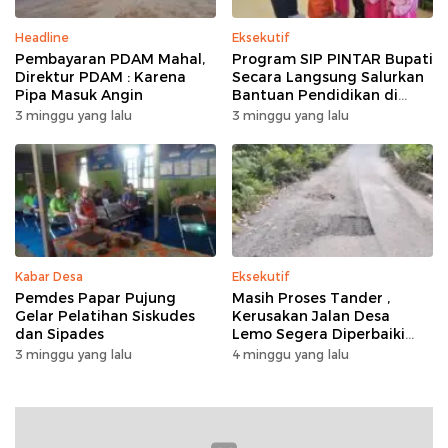
Headline
Eksekutif
Pembayaran PDAM Mahal,
Program SIP PINTAR Bupati
Direktur PDAM : Karena
Secara Langsung Salurkan
Pipa Masuk Angin
Bantuan Pendidikan di
Desa Mampuak ll
3 minggu yang lalu
3 minggu yang lalu
Kabar Desa
Eksekutif
Pemdes Papar Pujung
Masih Proses Tander ,
Gelar Pelatihan Siskudes
Kerusakan Jalan Desa
dan Sipades
Lemo Segera Diperbaiki
Tahun Ini
3 minggu yang lalu
4 minggu yang lalu