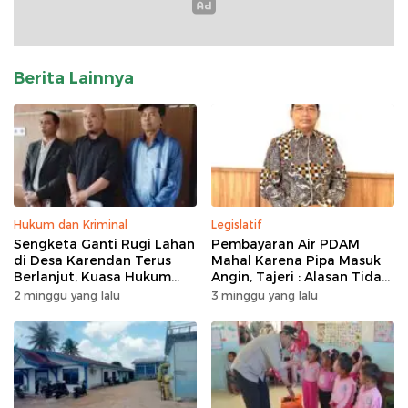
Berita Lainnya
Hukum dan Kriminal
Legislatif
Sengketa Ganti Rugi Lahan
Pembayaran Air PDAM
di Desa Karendan Terus
Mahal Karena Pipa Masuk
Berlanjut, Kuasa Hukum
Angin, Tajeri : Alasan Tidak
Ajukan Kasasi
Masuk Akal
2 minggu yang lalu
3 minggu yang lalu