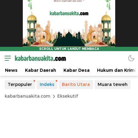
News
Kabar Daerah
Kabar Desa
Hukum dan Krimin
Terpopuler
Indeks
Barito Utara
Muara teweh
kabarbanuakita.com
Eksekutif