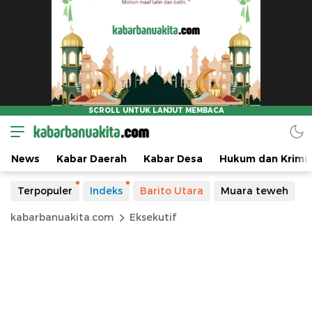
News
Kabar Daerah
Kabar Desa
Hukum dan Krimin
Terpopuler
Indeks
Barito Utara
Muara teweh
kabarbanuakita.com
Eksekutif