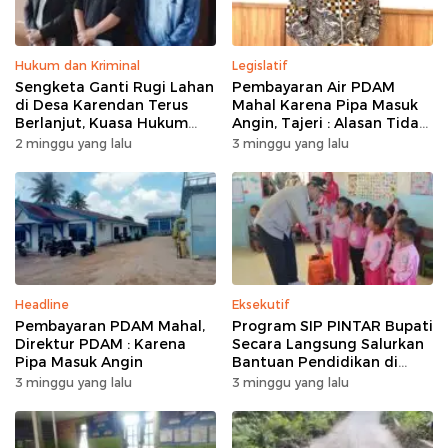
Hukum dan Kriminal
Legislatif
Sengketa Ganti Rugi Lahan
Pembayaran Air PDAM
di Desa Karendan Terus
Mahal Karena Pipa Masuk
Berlanjut, Kuasa Hukum
Angin, Tajeri : Alasan Tidak
Ajukan Kasasi
Masuk Akal
2 minggu yang lalu
3 minggu yang lalu
Headline
Eksekutif
Pembayaran PDAM Mahal,
Program SIP PINTAR Bupati
Direktur PDAM : Karena
Secara Langsung Salurkan
Pipa Masuk Angin
Bantuan Pendidikan di
Desa Mampuak ll
3 minggu yang lalu
3 minggu yang lalu