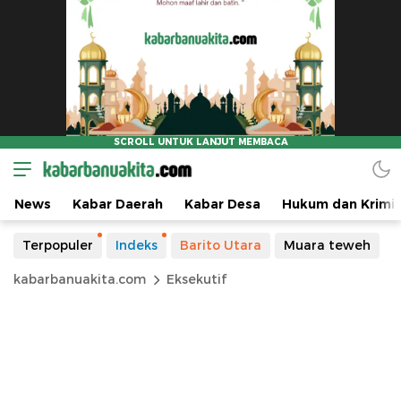
News
Kabar Daerah
Kabar Desa
Hukum dan Krimin
Terpopuler
Indeks
Barito Utara
Muara teweh
kabarbanuakita.com
Eksekutif