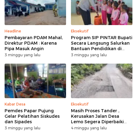
Headline
Eksekutif
Pembayaran PDAM Mahal,
Program SIP PINTAR Bupati
Direktur PDAM : Karena
Secara Langsung Salurkan
Pipa Masuk Angin
Bantuan Pendidikan di
Desa Mampuak ll
3 minggu yang lalu
3 minggu yang lalu
Kabar Desa
Eksekutif
Pemdes Papar Pujung
Masih Proses Tander ,
Gelar Pelatihan Siskudes
Kerusakan Jalan Desa
dan Sipades
Lemo Segera Diperbaiki
Tahun Ini
3 minggu yang lalu
4 minggu yang lalu