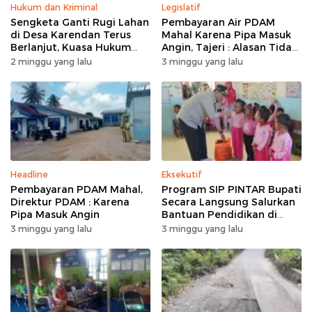
Hukum dan Kriminal
Legislatif
Sengketa Ganti Rugi Lahan
Pembayaran Air PDAM
di Desa Karendan Terus
Mahal Karena Pipa Masuk
Berlanjut, Kuasa Hukum
Angin, Tajeri : Alasan Tidak
Ajukan Kasasi
Masuk Akal
2 minggu yang lalu
3 minggu yang lalu
Headline
Eksekutif
Pembayaran PDAM Mahal,
Program SIP PINTAR Bupati
Direktur PDAM : Karena
Secara Langsung Salurkan
Pipa Masuk Angin
Bantuan Pendidikan di
Desa Mampuak ll
3 minggu yang lalu
3 minggu yang lalu