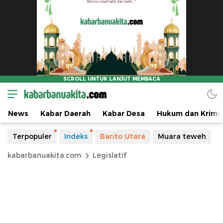
News
Kabar Daerah
Kabar Desa
Hukum dan Krimin
Terpopuler
Indeks
Barito Utara
Muara teweh
kabarbanuakita.com
Legislatif