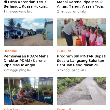
di Desa Karendan Terus
Mahal Karena Pipa Masuk
Berlanjut, Kuasa Hukum
Angin, Tajeri : Alasan Tidak
Ajukan Kasasi
Masuk Akal
1 minggu yang lalu
2 minggu yang lalu
Headline
Eksekutif
Pembayaran PDAM Mahal,
Program SIP PINTAR Bupati
Direktur PDAM : Karena
Secara Langsung Salurkan
Pipa Masuk Angin
Bantuan Pendidikan di
Desa Mampuak ll
2 minggu yang lalu
3 minggu yang lalu
Kabar Desa
Eksekutif