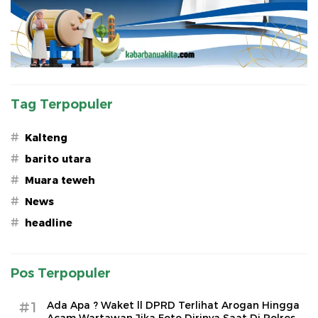
Tag Terpopuler
#
Kalteng
#
barito utara
#
Muara teweh
#
News
#
headline
Pos Terpopuler
#1
Ada Apa ? Waket ll DPRD Terlihat Arogan Hingga
Acam Wartawan Jika Foto Dirinya Saat Di Polres