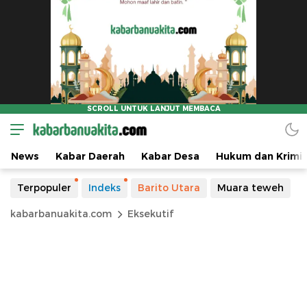
News
Kabar Daerah
Kabar Desa
Hukum dan Krimin
Terpopuler
Indeks
Barito Utara
Muara teweh
kabarbanuakita.com
Eksekutif