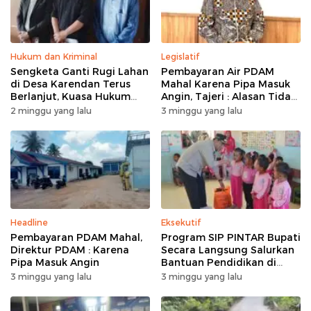
Hukum dan Kriminal
Legislatif
Sengketa Ganti Rugi Lahan
Pembayaran Air PDAM
di Desa Karendan Terus
Mahal Karena Pipa Masuk
Berlanjut, Kuasa Hukum
Angin, Tajeri : Alasan Tidak
Ajukan Kasasi
Masuk Akal
2 minggu yang lalu
3 minggu yang lalu
Headline
Eksekutif
Pembayaran PDAM Mahal,
Program SIP PINTAR Bupati
Direktur PDAM : Karena
Secara Langsung Salurkan
Pipa Masuk Angin
Bantuan Pendidikan di
Desa Mampuak ll
3 minggu yang lalu
3 minggu yang lalu