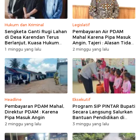
Hukum dan Kriminal
Legislatif
Sengketa Ganti Rugi Lahan
Pembayaran Air PDAM
di Desa Karendan Terus
Mahal Karena Pipa Masuk
Berlanjut, Kuasa Hukum
Angin, Tajeri : Alasan Tidak
Ajukan Kasasi
Masuk Akal
1 minggu yang lalu
2 minggu yang lalu
Headline
Eksekutif
Pembayaran PDAM Mahal,
Program SIP PINTAR Bupati
Direktur PDAM : Karena
Secara Langsung Salurkan
Pipa Masuk Angin
Bantuan Pendidikan di
Desa Mampuak ll
2 minggu yang lalu
3 minggu yang lalu